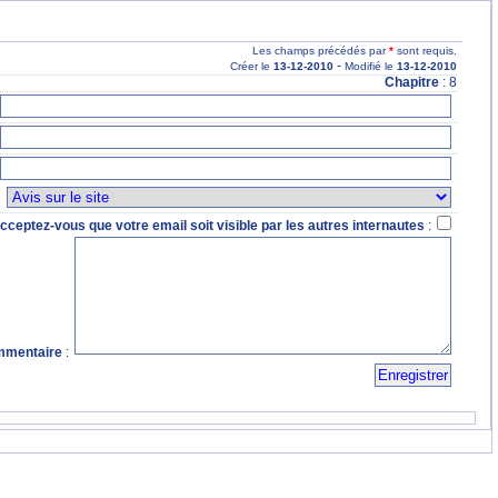
Les champs précédés par
*
sont requis.
-
Créer le
13
-12
-2010
Modifié le
13
-12
-2010
Chapitre
: 8
:
cceptez-vous que votre email soit visible par les autres internautes
:
mentaire
: