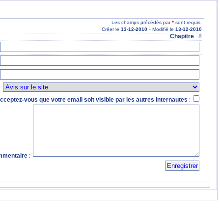
Les champs précédés par
*
sont requis.
-
Créer le
13
-12
-2010
Modifié le
13
-12
-2010
Chapitre
: 8
:
cceptez-vous que votre email soit visible par les autres internautes
:
mentaire
: