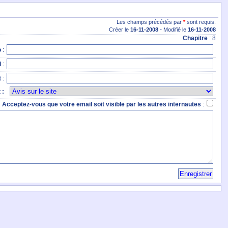
Les champs précédés par
*
sont requis.
-
Créer le
16
-11
-2008
Modifié le
16
-11
-2008
Chapitre
: 8
o
:
l
:
t
:
t
:
Acceptez-vous que votre email soit visible par les autres internautes
: