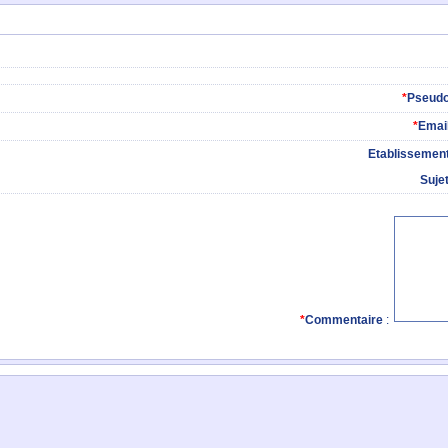
*
Pseud
*
Emai
Etablissemen
Suje
*
Commentaire
: