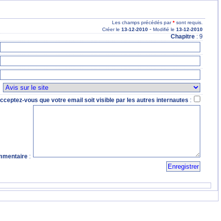
Les champs précédés par
*
sont requis.
-
Créer le
13
-12
-2010
Modifié le
13
-12
-2010
Chapitre
: 9
:
cceptez-vous que votre email soit visible par les autres internautes
:
mentaire
: