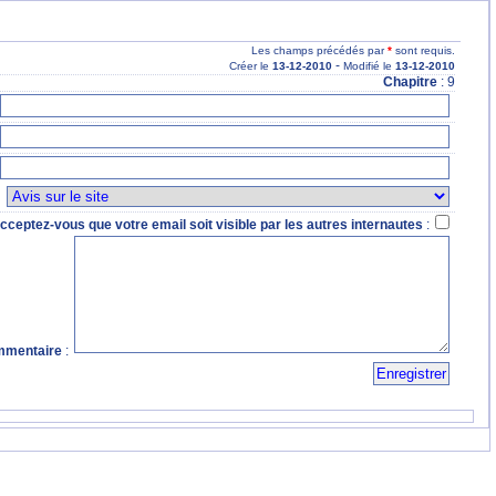
Les champs précédés par
*
sont requis.
-
Créer le
13
-12
-2010
Modifié le
13
-12
-2010
Chapitre
: 9
:
cceptez-vous que votre email soit visible par les autres internautes
:
mentaire
: