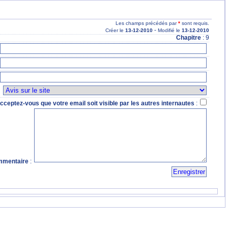
Les champs précédés par
*
sont requis.
-
Créer le
13
-12
-2010
Modifié le
13
-12
-2010
Chapitre
: 9
:
cceptez-vous que votre email soit visible par les autres internautes
:
mentaire
: