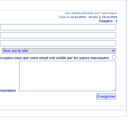
Les champs précédés par
*
sont requis.
-
Créer le
13
-12
-2010
Modifié le
13
-12
-2010
Chapitre
: 9
:
cceptez-vous que votre email soit visible par les autres internautes
:
mentaire
: