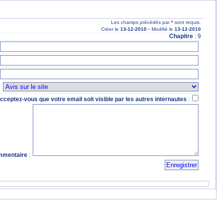
Les champs précédés par
*
sont requis.
-
Créer le
13
-12
-2010
Modifié le
13
-12
-2010
Chapitre
: 9
:
cceptez-vous que votre email soit visible par les autres internautes
:
mentaire
: