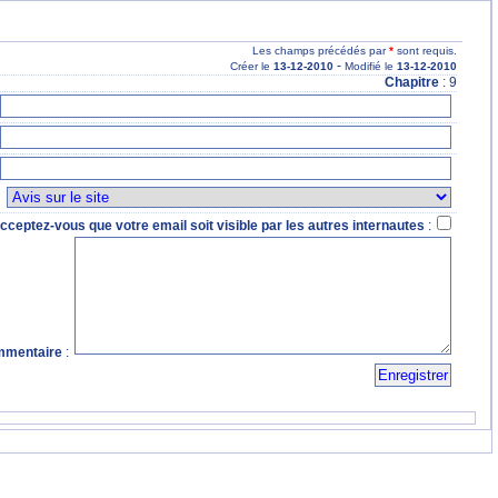
Les champs précédés par
*
sont requis.
-
Créer le
13
-12
-2010
Modifié le
13
-12
-2010
Chapitre
: 9
:
cceptez-vous que votre email soit visible par les autres internautes
:
mentaire
: