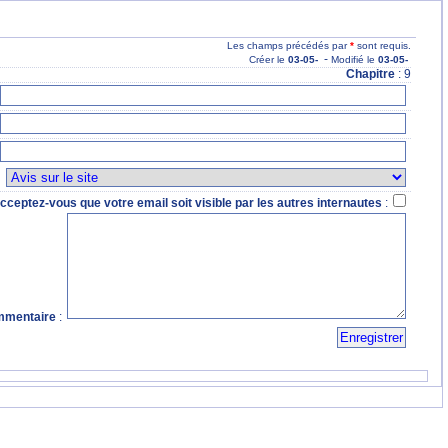
Les champs précédés par
*
sont requis.
-
Créer le
03
-05
-
Modifié le
03
-05
-
Chapitre
: 9
:
cceptez-vous que votre email soit visible par les autres internautes
:
mentaire
: