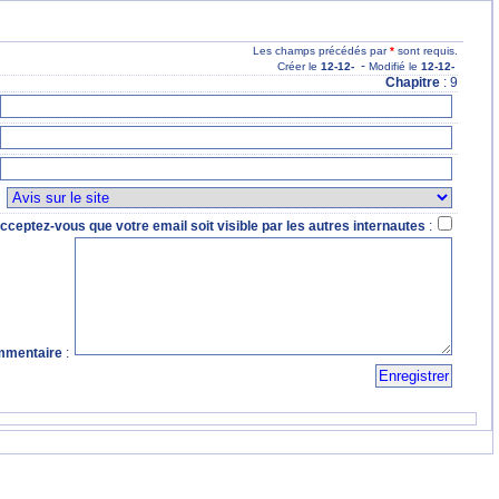
Les champs précédés par
*
sont requis.
-
Créer le
12
-12
-
Modifié le
12
-12
-
Chapitre
: 9
:
cceptez-vous que votre email soit visible par les autres internautes
:
mentaire
: