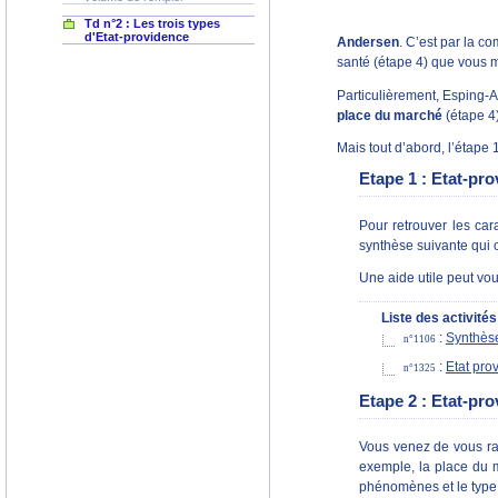
Td n°2 : Les trois types
d'Etat-providence
Andersen
. C’est par la c
santé (étape 4) que vous m
Particulièrement, Esping-A
place du marché
(étape 4)
Mais tout d’abord, l’étape 
Etape 1 : Etat-pro
Pour retrouver les car
synthèse suivante qui
Une aide utile peut vou
Liste des activités
:
Synthèse
n°1106
:
Etat prov
n°1325
Etape 2 : Etat-pro
Vous venez de vous ra
exemple, la place du m
phénomènes et le type 