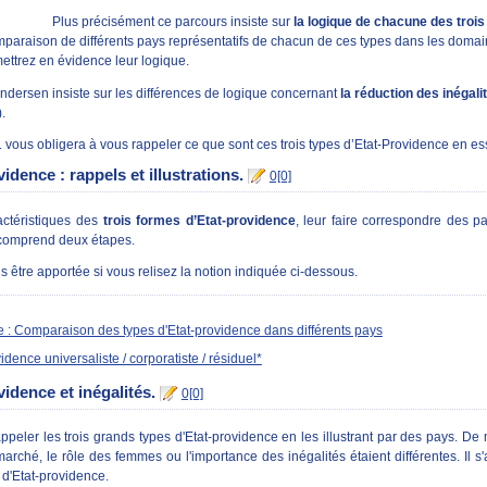
Plus précisément ce parcours insiste sur
la logique de chacune des trois
omparaison de différents pays représentatifs de chacun de ces types dans les domaines
ettrez en évidence leur logique.
ndersen insiste sur les différences de logique concernant
la réduction des inégali
.
1 vous obligera à vous rappeler ce que sont ces trois types d’Etat-Providence en ess
vidence : rappels et illustrations.
0[0]
actéristiques des
trois formes d’Etat-providence
, leur faire correspondre des p
 comprend deux étapes.
s être apportée si vous relisez la notion indiquée ci-dessous.
 : Comparaison des types d'Etat-providence dans différents pays
idence universaliste / corporatiste / résiduel*
vidence et inégalités.
0[0]
ppeler les trois grands types d'Etat-providence en les illustrant par des pays.
arché, le rôle des femmes ou l'importance des inégalités étaient différentes. Il s
d'Etat-providence.