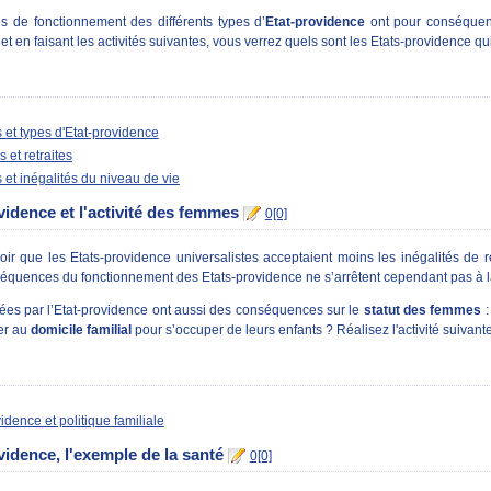
ues de fonctionnement des différents types d’
Etat-providence
ont pour conséque
 et en faisant les activités suivantes, vous verrez quels sont les Etats-providence qu
s et types d'Etat-providence
s et retraites
s et inégalités du niveau de vie
vidence et l'activité des femmes
0[0]
r que les Etats-providence universalistes acceptaient moins les inégalités de r
séquences du fonctionnement des Etats-providence ne s’arrêtent cependant pas à 
ées par l’Etat-providence ont aussi des conséquences sur le
statut des femmes
:
ter au
domicile familial
pour s’occuper de leurs enfants ? Réalisez l'activité suivant
idence et politique familiale
vidence, l'exemple de la santé
0[0]