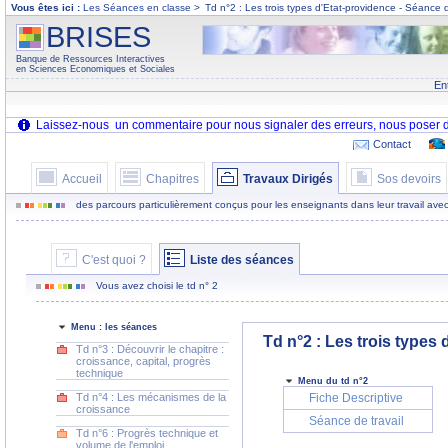
Vous êtes ici :
Les Séances en classe
>
Td n°2 : Les trois types d'Etat-providence - Séance d
BRISES
Banque de Ressources Interactives
en Sciences Economiques et Sociales
En
Contact
Accueil
Chapitres
Travaux Dirigés
Sos devoirs
des parcours particulièrement conçus pour les enseignants dans leur travail avec
C'est quoi ?
Liste des séances
Vous avez choisi le td n° 2
Menu : les séances
Td n°2 : Les trois types 
Td n°3 : Découvrir le chapitre :
croissance, capital, progrès
technique
Menu du td n°2
Td n°4 : Les mécanismes de la
Fiche Descriptive
croissance
Séance de travail
Td n°6 : Progrès technique et
volume de l'emploi