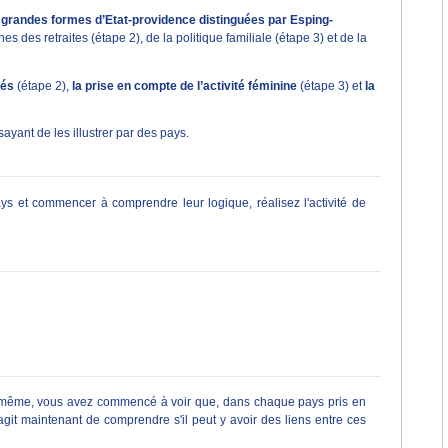
 grandes formes d’Etat-providence distinguées par Esping-
 des retraites (étape 2), de la politique familiale (étape 3) et de la
tés
(étape 2),
la prise en compte de l’activité féminine
(étape 3) et
la
ayant de les illustrer par des pays.
ays et commencer à comprendre leur logique, réalisez l'activité de
 De même, vous avez commencé à voir que, dans chaque pays pris en
'agit maintenant de comprendre s'il peut y avoir des liens entre ces