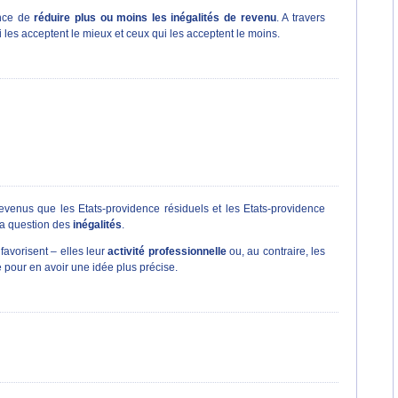
nce de
réduire plus ou moins les inégalités de revenu
. A travers
i les acceptent le mieux et ceux qui les acceptent le moins.
evenus que les Etats-providence résiduels et les Etats-providence
la question des
inégalités
.
 favorisent – elles leur
activité professionnelle
ou, au contraire, les
e pour en avoir une idée plus précise.