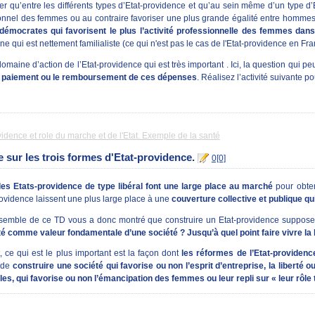
r qu’entre les différents types d’Etat-providence et qu’au sein même d’un type d’E
itionnel des femmes ou au contraire favoriser une plus grande égalité entre hom
démocrates qui favorisent le plus l’activité professionnelle des femmes da
 qui est nettement familialiste (ce qui n'est pas le cas de l'Etat-providence en Fra
omaine d’action de l’Etat-providence qui est très important . Ici, la question qui pe
e paiement ou le remboursement de ces dépenses
. Réalisez l’activité suivante po
vidence et role du marche et de l'Etat. Exemple de la santé
e sur les trois formes d'Etat-providence.
0[0]
les Etats-providence de type libéral font une large place au marché
pour obten
rovidence laissent une plus large place à une
couverture collective et publique qu
nsemble de ce TD vous a donc montré que construire un Etat-providence suppose
lité comme valeur fondamentale d’une société ? Jusqu’à quel point faire vivre la 
 ce qui est le plus important est la façon dont
les réformes de l’Etat-providenc
i de
construire une société qui favorise ou non l’esprit d’entreprise, la liberté 
s, qui favorise ou non l’émancipation des femmes ou leur repli sur « leur rôle 