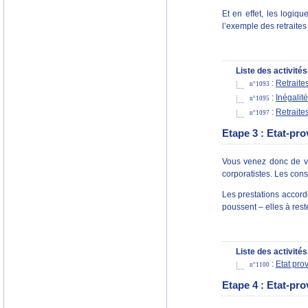
Et en effet, les logiq
l’exemple des retraites
Liste des activités
:
Retraite
n°1093
:
Inégalité
n°1095
:
Retraite
n°1097
Etape 3 : Etat-pro
Vous venez donc de voi
corporatistes. Les con
Les prestations accord
poussent – elles à res
Liste des activités
:
Etat prov
n°1100
Etape 4 : Etat-pro