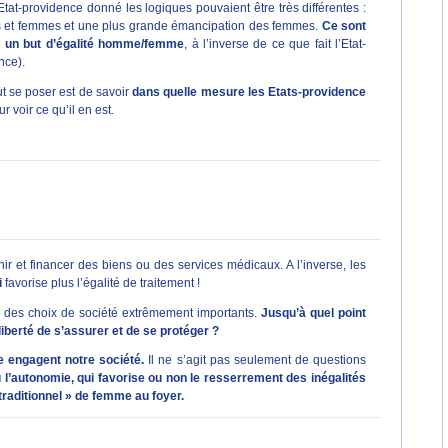
tat-providence donné les logiques pouvaient être très différentes :
mes et femmes et une plus grande émancipation des femmes.
Ce sont
ns un but d’égalité homme/femme
, à l’inverse de ce que fait l’Etat-
nce).
ut se poser est de savoir
dans quelle mesure les Etats-providence
ur voir ce qu’il en est.
ir et financer des biens ou des services médicaux. A l’inverse, les
i
favorise plus l’égalité de traitement !
 des choix de société extrêmement importants.
Jusqu’à quel point
liberté de s’assurer et de se protéger ?
e engagent notre société.
Il ne s’agit pas seulement de questions
ou l’autonomie, qui favorise ou non le resserrement des inégalités
traditionnel » de femme au foyer.