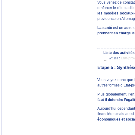
Vous venez de constate
renforcer le rôle trad
les modèles sociaux-
providence en Allemagne
La santé
est un autre d
prennent en charge l
Liste des activités
:
Etat-pro
n°1103
Etape 5 : Synthès
Vous voyez donc que
autres formes d’Etat-p
Plus globalement, l’e
faut-il défendre l’éga
Aujourd’hui cependant,
financières mais auss
économiques et sociale