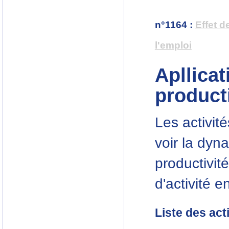
n°1164
:
Effet d
l'emploi
Apllica
product
Les activit
voir la dyn
productivit
d'activité e
Liste des act