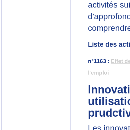
activités s
d'approfond
comprendre
Liste des act
n°1163
:
Effet d
l'emploi
lnnovat
utilisat
prudcti
Les innovat