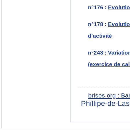
n°176
:
Evolutio
n°178
:
Evolutio
d'activité
n°243
:
Variatio
(exercice de cal
brises.org : B
Phillipe-de-La