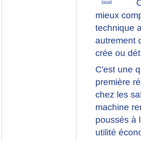
C
travail
mieux comp
technique a
autrement d
crée ou dét
C'est une q
première rév
chez les sal
machine rem
poussés à l
utilité éco