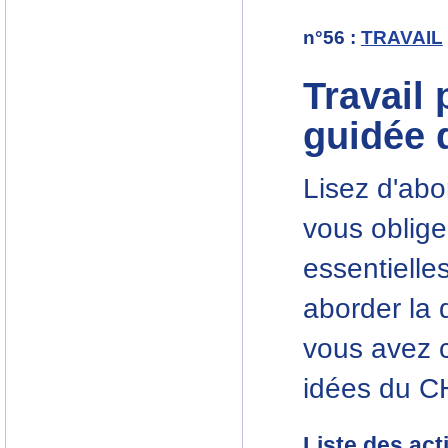
n°56
:
TRAVAIL
Travail 
guidée 
Lisez d'abor
vous oblige
essentielle
aborder la 
vous avez c
idées du C
Liste des act