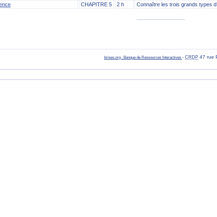
dence
CHAPITRE 5
2 h
Connaître les trois grands types d
-
47 rue 
brises.org : Banque de Ressources Interactives
CRDP