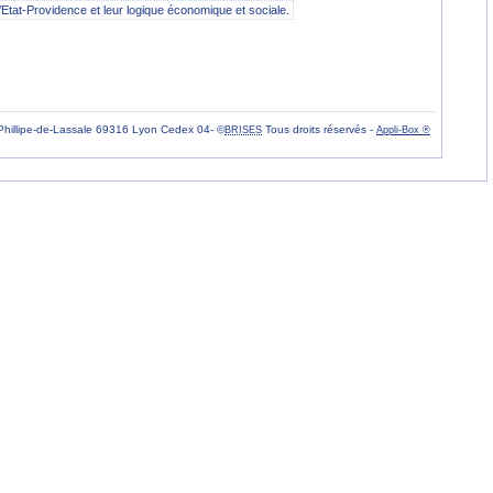
’Etat-Providence et leur logique économique et sociale.
Phillipe-de-Lassale 69316 Lyon Cedex 04- ©
Tous droits réservés -
BRISES
Appli-Box ®