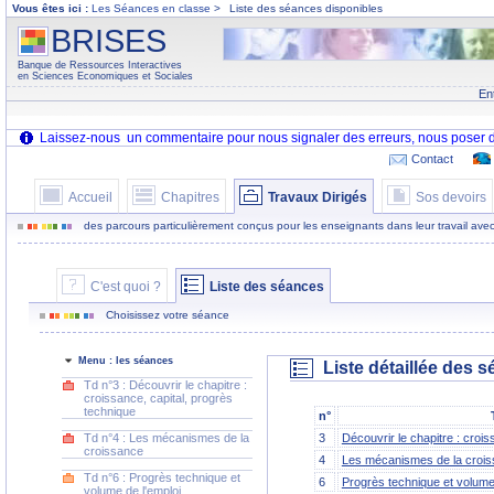
Vous êtes ici :
Les Séances en classe
>
Liste des séances disponibles
BRISES
Banque de Ressources Interactives
en Sciences Economiques et Sociales
En
Contact
Accueil
Chapitres
Travaux Dirigés
Sos devoirs
des parcours particulièrement conçus pour les enseignants dans leur travail avec
C'est quoi ?
Liste des séances
Choisissez votre séance
Menu : les séances
Liste détaillée des 
Td n°3 : Découvrir le chapitre :
croissance, capital, progrès
technique
n°
Td n°4 : Les mécanismes de la
3
Découvrir le chapitre : crois
croissance
4
Les mécanismes de la croi
Td n°6 : Progrès technique et
6
Progrès technique et volume 
volume de l'emploi