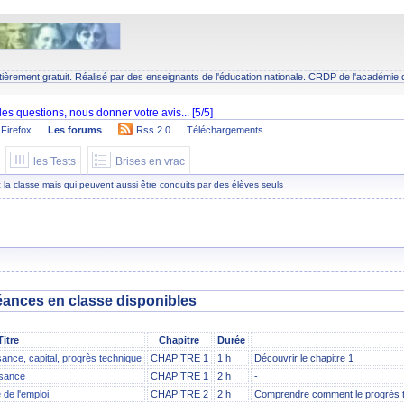
tièrement gratuit. Réalisé par des enseignants de l'éducation nationale.
CRDP
de l'académie 
Firefox
Les forums
Rss 2.0
Téléchargements
les Tests
Brises en vrac
 la classe mais qui peuvent aussi être conduits par des élèves seuls
séances en classe disponibles
Titre
Chapitre
Durée
sance, capital, progrès technique
CHAPITRE 1
1 h
Découvrir le chapitre 1
ssance
CHAPITRE 1
2 h
-
de l'emploi
CHAPITRE 2
2 h
Comprendre comment le progrès te