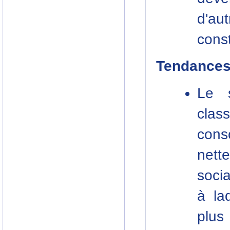
d'a
const
Tendance
Le s
clas
cons
nett
socia
à la
plus