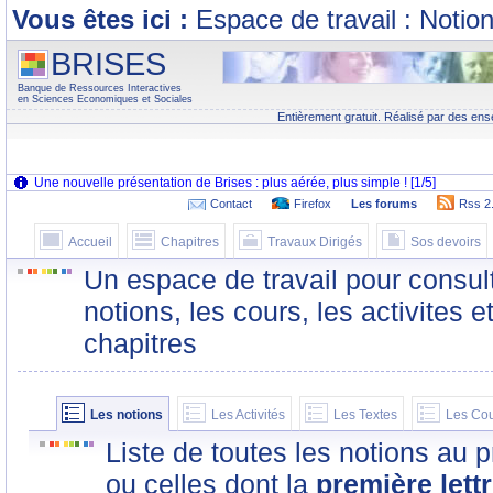
Vous êtes ici :
Espace de travail : Notio
BRISES
Banque de Ressources Interactives
en Sciences Economiques et Sociales
Entièrement gratuit. Réalisé par des ens
Contact
Firefox
Les forums
Rss 2
Accueil
Chapitres
Travaux Dirigés
Sos devoirs
Un espace de travail pour consult
notions, les cours, les activites e
chapitres
Les notions
Les Activités
Les Textes
Les Co
Liste de toutes les notions au 
ou celles dont la
première lett