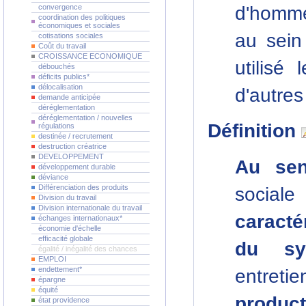
convergence
d'hommes
coordination des politiques
économiques et sociales
au sein
cotisations sociales
Coût du travail
CROISSANCE ECONOMIQUE
utilisé
débouchés
déficits publics*
délocalisation
d'autres
demande anticipée
déréglementation
déréglementation / nouvelles
Définition
régulations
destinée / recrutement
destruction créatrice
DEVELOPPEMENT
Au sen
développement durable
déviance
Différenciation des produits
soci
Division du travail
Division internationale du travail
caractér
échanges internationaux*
économie d'échelle
efficacité globale
du sys
égalité / inégalité des chances
EMPLOI
endettement*
entreti
épargne
équité
product
état providence