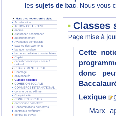
les
sujets de bac
. Nous vous c
Menu : les notions ordre alpha
Classes 
Acculturation
ACTION COLLECTIVE
anomie
Assurance / assistance
Page mise à jour
autofinancement
Avantages comparatifs
balance des paiements
banque mondiale
Cette not
barrières tarifaires / non tarifaires
Capital
programme
capital économique / social /
culturel
CHANGEMENT SOCIAL
donc peu
Chômage
citoyenneté*
Classes sociales
Baccalauré
COHESION SOCIALE
COMMERCE INTERNATIONAL
commerce intra-firme
Lexique
Compétitivité
CONFLITS SOCIAUX
conscience collective*
Consommations collectives
Marx ap
contrainte extérieure*
contrat de travail