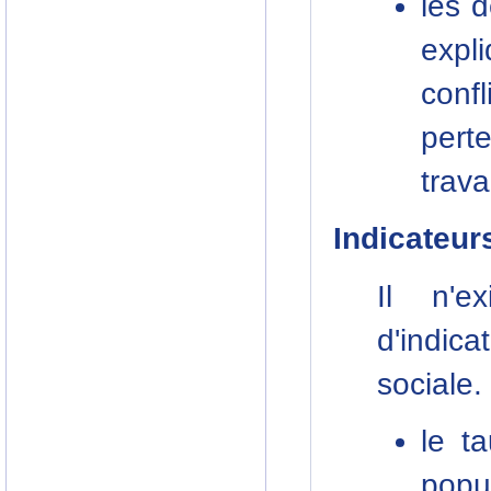
les 
exp
confl
per
trava
Indicateur
Il n'e
d'indic
sociale.
le t
popu