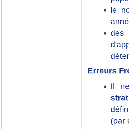
le n
anné
des
d'ap
déte
Erreurs F
Il n
strat
défin
(par