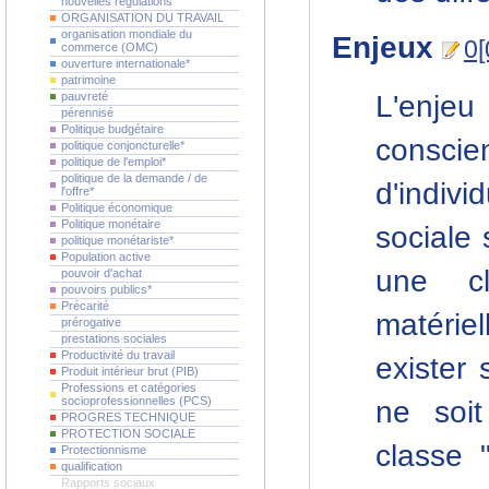
nouvelles régulations
ORGANISATION DU TRAVAIL
organisation mondiale du
Enjeux
0[
commerce (OMC)
ouverture internationale*
patrimoine
L'enjeu 
pauvreté
pérennisé
Politique budgétaire
consci
politique conjoncturelle*
politique de l'emploi*
politique de la demande / de
d'indiv
l'offre*
Politique économique
Politique monétaire
sociale 
politique monétariste*
Population active
une cl
pouvoir d'achat
pouvoirs publics*
Précarité
matérie
prérogative
prestations sociales
Productivité du travail
exister 
Produit intérieur brut (PIB)
Professions et catégories
socioprofessionnelles (PCS)
ne soi
PROGRES TECHNIQUE
PROTECTION SOCIALE
classe "
Protectionnisme
qualification
Rapports sociaux