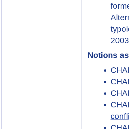
form
Alt
typol
2003
Notions a
CHAP
CHAP
CHAP
CHA
confl
CHAP