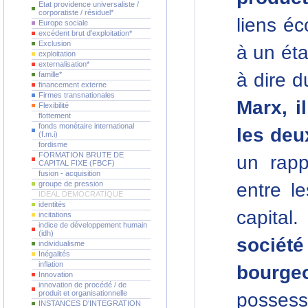
Etat providence universaliste /
corporatiste / résiduel*
liens é
Europe sociale
excédent brut d'exploitation*
Exclusion
à un éta
exploitation
externalisation*
à dire d
famille*
financement externe
Firmes transnationales
Marx, i
Flexibilité
flottement
fonds monétaire international
les deu
(f.m.i)
fordisme
FORMATION BRUTE DE
un rapp
CAPITAL FIXE (FBCF)
fusion - acquisition
groupe de pression
entre le
IDEAL DEMOCRATIQUE
identités
capital
incitations
indice de développement humain
(idh)
sociét
individualisme
Inégalités
inflation
bourgeo
Innovation
innovation de procédé / de
produit et organisationnelle
possess
INSTANCES D'INTEGRATION