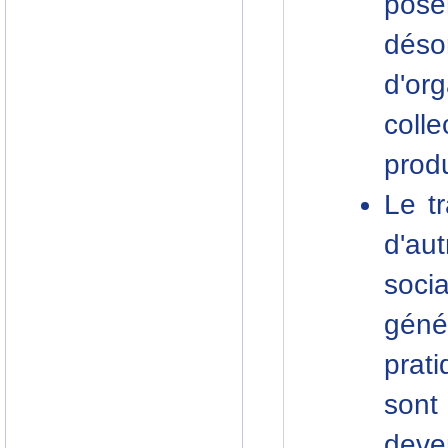
poser
dés
d'or
coll
produ
Le t
d'au
soci
génér
prat
sont
deve