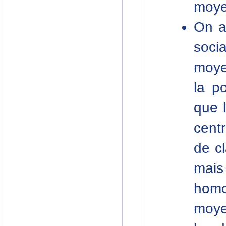
moyen
On a
soci
moye
la po
que 
centr
de cl
mais
homo
moye