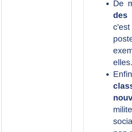
De m
des 
c'es
post
exem
elles
Enfi
cla
nou
milit
soci