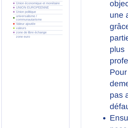
obje
Union économique et monétaire
UNION EUROPEENNE
Union politique
une a
universalisme /
communautarisme
Valeur ajoutée
grâc
valeurs
zone de libre échange
part
zone euro
plus
prof
Pour
demeu
pas a
défau
Ensu