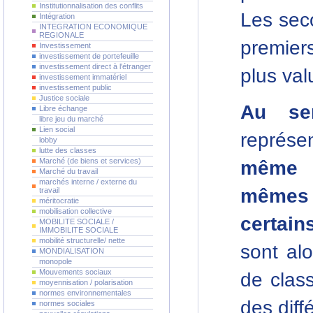
Institutionnalisation des conflits
Les seco
Intégration
INTEGRATION ECONOMIQUE
REGIONALE
premiers
Investissement
investissement de portefeuille
investissement direct à l'étranger
plus valu
investissement immatériel
investissement public
Justice sociale
Au se
Libre échange
libre jeu du marché
Lien social
représ
lobby
lutte des classes
Marché (de biens et services)
même s
Marché du travail
marchés interne / externe du
mêmes
travail
méritocratie
mobilisation collective
certain
MOBILITE SOCIALE /
IMMOBILITE SOCIALE
mobilité structurelle/ nette
sont al
MONDIALISATION
monopole
Mouvements sociaux
de clas
moyennisation / polarisation
normes environnementales
des diff
normes sociales