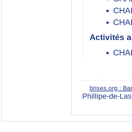
CHAP
CHAP
Activités 
CHAP
brises.org : B
Phillipe-de-La