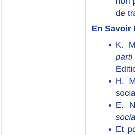
non p
de tr
En Savoir 
K. M
part
Editi
H. M
socia
E. 
soci
Et p