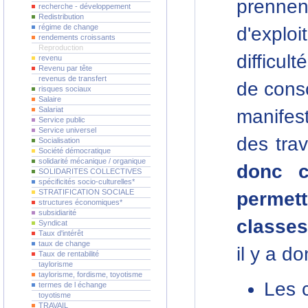
prenn
recherche - développement
Redistribution
régime de change
d'expl
rendements croissants
Reproduction
difficul
revenu
Revenu par tête
revenus de transfert
de consc
risques sociaux
Salaire
Salariat
manifes
Service public
Service universel
des trav
Socialisation
Société démocratique
solidarité mécanique / organique
donc c
SOLIDARITES COLLECTIVES
spécificités socio-culturelles*
STRATIFICATION SOCIALE
permett
structures économiques*
subsidiarité
classes
Syndicat
Taux d'intérêt
taux de change
il y a d
Taux de rentabilité
taylorisme
taylorisme, fordisme, toyotisme
Les c
termes de l échange
toyotisme
TRAVAIL