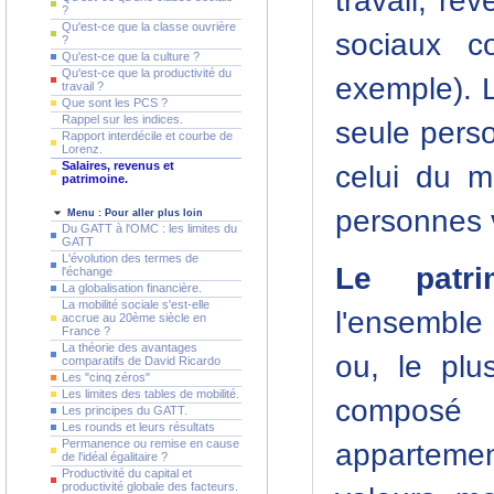
travail, re
?
Qu'est-ce que la classe ouvrière
sociaux c
?
Qu'est-ce que la culture ?
Qu'est-ce que la productivité du
exemple). L
travail ?
Que sont les PCS ?
Rappel sur les indices.
seule pers
Rapport interdécile et courbe de
Lorenz.
Salaires, revenus et
celui du m
patrimoine.
personnes v
Menu : Pour aller plus loin
Du GATT à l'OMC : les limites du
GATT
L'évolution des termes de
Le patri
l'échange
La globalisation financière.
La mobilité sociale s'est-elle
l'ensemble
accrue au 20ème siècle en
France ?
La théorie des avantages
ou, le plu
comparatifs de David Ricardo
Les "cinq zéros"
Les limites des tables de mobilité.
composé 
Les principes du GATT.
Les rounds et leurs résultats
Permanence ou remise en cause
appartemen
de l'idéal égalitaire ?
Productivité du capital et
productivité globale des facteurs.