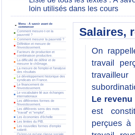
loin utilisés dans les cours
Menu : A savoir avant de
commencer
Salaires, 
Comment mesure-t-on la
pauvreté ?
Comment mesurer la pauvreté ?
Définition et mesure de
l'investissement.
On rappel
Facteurs de production et
combinaison productive.
La difficulté de définir et de
travail pe
mesurer le chômage.
La mesure de l'emploi et l'analyse
des résultats
travailleu
Le développement historique des
syndicats en France.
subordinati
Le financement de
l'investissement.
Le vocabulaire lié aux échanges
internationaux
Le revenu
Les différentes formes de
l'investissement.
est const
Les différents sens des mots
"travail" et "emploi".
Les économies d'échelle
perçues à 
Les limites du PIB.
Les nouvelles formes d'emploi
salarié.
Qu'est-ce qu'une classe sociale