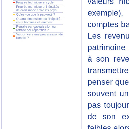
valeurs mo
Progrès technique et cycle.
Progrès technique et inégalités
exemple),
de croissance entre les pays.
Qu'est-ce que la pauvreté ?
Quatre dimensions de l'inégalité
comptes ban
entre hommes et femmes.
Retraite par capitalisation ou
retraite par répartition ?
Les revenu
Va-t-on vers une précarisation de
l'emploi ?
patrimoine 
à son reve
transmettr
penser que 
souvent un
pas toujour
de son ex
faibles alor