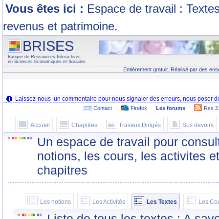
Vous êtes ici :
Espace de travail : Texte
revenus et patrimoine.
BRISES
Banque de Ressources Interactives
en Sciences Economiques et Sociales
Entièrement gratuit. Réalisé par des ens
Contact
Firefox
Les forums
Rss 2
Accueil
Chapitres
Travaux Dirigés
Sos devoirs
Un espace de travail pour consult
notions, les cours, les activites e
chapitres
Les notions
Les Activités
Les Textes
Les Co
Liste de tous les textes : A sa