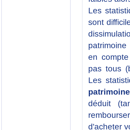
Les statist
sont difficil
dissimulat
patrimoine
en compte 
pas tous (b
Les statist
patrimoine
déduit (t
rembours
d'acheter v