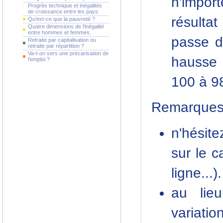
n'import
Progrès technique et inégalités
de croissance entre les pays.
résulta
Qu'est-ce que la pauvreté ?
Quatre dimensions de l'inégalité
entre hommes et femmes.
passe d
Retraite par capitalisation ou
retraite par répartition ?
Va-t-on vers une précarisation de
hausse 
l'emploi ?
100 à 98
Remarques
n'hésit
sur le c
ligne...).
au lie
variatio