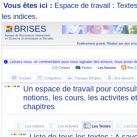
Vous êtes ici :
Espace de travail : Texte
les indices.
BRISES
Banque de Ressources Interactives
en Sciences Economiques et Sociales
Entièrement gratuit. Réalisé par des ens
Contact
Firefox
Les forums
Rss 2
Accueil
Chapitres
Travaux Dirigés
Sos devoirs
Un espace de travail pour consult
notions, les cours, les activites e
chapitres
Les notions
Les Activités
Les Textes
Les Co
Liste de tous les textes : A sa