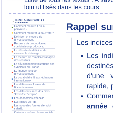
loin utilisés dans les cours
Menu : A savoir avant de
commencer
Rappel sur
Comment mesure-t-on la
pauvreté ?
Comment mesurer la pauvreté ?
Définition et mesure de
l'investissement.
Les indices
Facteurs de production et
combinaison productive.
La difficulté de définir et de
Les ind
mesurer le chômage.
La mesure de l'emploi et l'analyse
des résultats
destinés
Le développement historique des
syndicats en France.
Le financement de
d'une 
l'investissement.
Le vocabulaire lié aux échanges
internationaux
rapide, 
Les différentes formes de
l'investissement.
Les différents sens des mots
Comment
"travail" et "emploi".
Les économies d'échelle
Les limites du PIB.
année
Les nouvelles formes d'emploi
salarié.
Qu'est-ce qu'une classe sociale