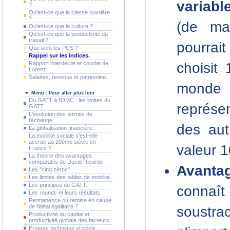
variabl
?
Qu'est-ce que la classe ouvrière
?
(de man
Qu'est-ce que la culture ?
Qu'est-ce que la productivité du
travail ?
pourrai
Que sont les PCS ?
Rappel sur les indices.
choisit
Rapport interdécile et courbe de
Lorenz.
Salaires, revenus et patrimoine.
monde
Menu : Pour aller plus loin
Du GATT à l'OMC : les limites du
représen
GATT
L'évolution des termes de
l'échange
des aut
La globalisation financière.
La mobilité sociale s'est-elle
accrue au 20ème siècle en
valeur 1
France ?
La théorie des avantages
comparatifs de David Ricardo
Avanta
Les "cinq zéros"
Les limites des tables de mobilité.
Les principes du GATT.
connaî
Les rounds et leurs résultats
Permanence ou remise en cause
de l'idéal égalitaire ?
soustra
Productivité du capital et
productivité globale des facteurs.
Progrès technique et cycle.