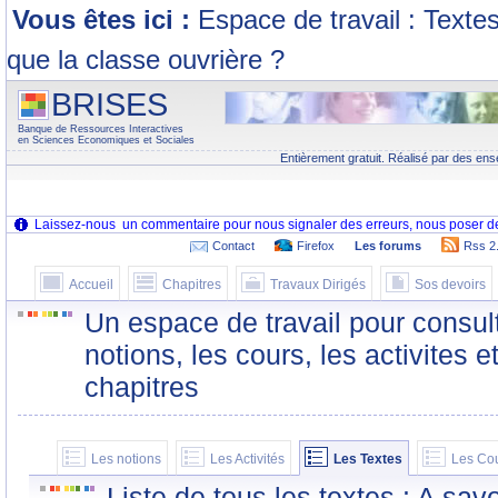
Vous êtes ici :
Espace de travail : Texte
que la classe ouvrière ?
BRISES
Banque de Ressources Interactives
en Sciences Economiques et Sociales
Entièrement gratuit. Réalisé par des ens
Contact
Firefox
Les forums
Rss 2
Accueil
Chapitres
Travaux Dirigés
Sos devoirs
Un espace de travail pour consult
notions, les cours, les activites e
chapitres
Les notions
Les Activités
Les Textes
Les Co
Liste de tous les textes : A sa