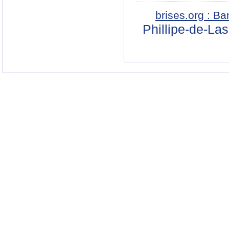
brises.org : B
Phillipe-de-La