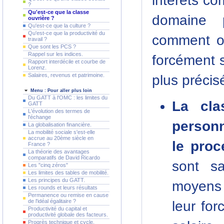
intérêts c
?
Qu'est-ce que la classe
domaine 
ouvrière ?
Qu'est-ce que la culture ?
Qu'est-ce que la productivité du
comment on
travail ?
Que sont les PCS ?
Rappel sur les indices.
forcément se
Rapport interdécile et courbe de
Lorenz.
Salaires, revenus et patrimoine.
plus précis
Menu : Pour aller plus loin
Du GATT à l'OMC : les limites du
La cla
GATT
L'évolution des termes de
l'échange
person
La globalisation financière.
La mobilité sociale s'est-elle
accrue au 20ème siècle en
le pro
France ?
La théorie des avantages
comparatifs de David Ricardo
sont sa
Les "cinq zéros"
Les limites des tables de mobilité.
Les principes du GATT.
moyens 
Les rounds et leurs résultats
Permanence ou remise en cause
de l'idéal égalitaire ?
leur for
Productivité du capital et
productivité globale des facteurs.
Progrès technique et cycle.