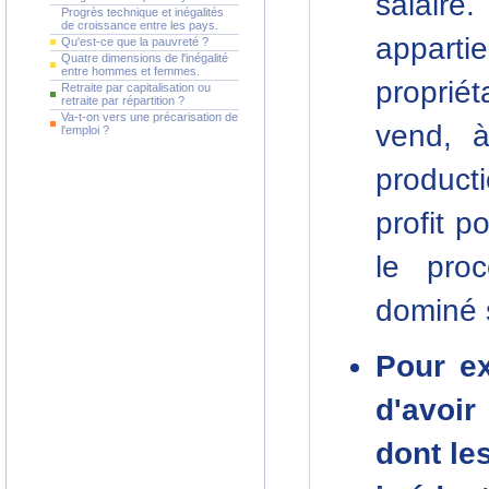
salaire
Progrès technique et inégalités
de croissance entre les pays.
apparti
Qu'est-ce que la pauvreté ?
Quatre dimensions de l'inégalité
entre hommes et femmes.
propriét
Retraite par capitalisation ou
retraite par répartition ?
Va-t-on vers une précarisation de
vend, à
l'emploi ?
product
profit p
le pro
dominé 
Pour ex
d'avoi
dont le