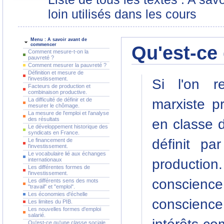
loin utilisés dans les cours
Menu : A savoir avant de
commencer
Qu'est-ce 
Comment mesure-t-on la
pauvreté ?
Comment mesurer la pauvreté ?
Définition et mesure de
l'investissement.
Si l'on r
Facteurs de production et
combinaison productive.
La difficulté de définir et de
marxiste p
mesurer le chômage.
La mesure de l'emploi et l'analyse
des résultats
en classe d
Le développement historique des
syndicats en France.
définit p
Le financement de
l'investissement.
Le vocabulaire lié aux échanges
internationaux
productio
Les différentes formes de
l'investissement.
conscien
Les différents sens des mots
"travail" et "emploi".
Les économies d'échelle
conscience
Les limites du PIB.
Les nouvelles formes d'emploi
salarié.
Qu'est-ce qu'une classe sociale