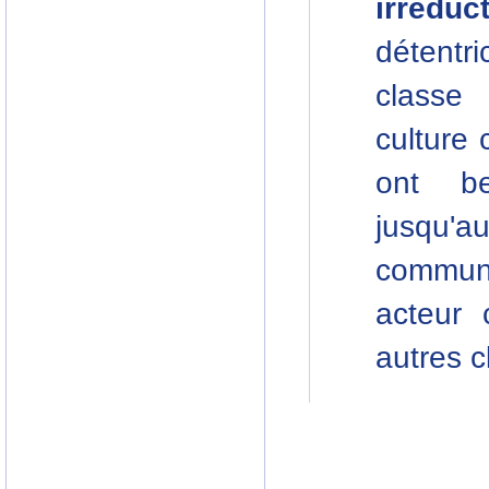
irrédu
détentr
classe
culture 
ont be
jusqu'a
communs
acteur 
autres c