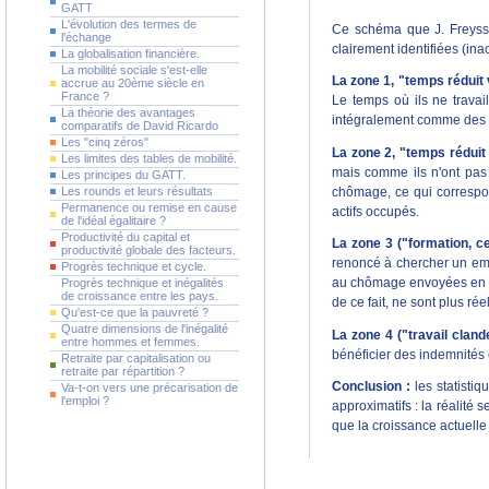
GATT
L'évolution des termes de
Ce schéma que J. Freyssi
l'échange
clairement identifiées (ina
La globalisation financière.
La mobilité sociale s'est-elle
La zone 1, "temps réduit 
accrue au 20ème siècle en
France ?
Le temps où ils ne travail
La théorie des avantages
intégralement comme des a
comparatifs de David Ricardo
Les "cinq zéros"
La zone 2, "temps réduit 
Les limites des tables de mobilité.
mais comme ils n'ont pas 
Les principes du GATT.
Les rounds et leurs résultats
chômage, ce qui correspon
Permanence ou remise en cause
actifs occupés.
de l'idéal égalitaire ?
Productivité du capital et
La zone 3 ("formation, c
productivité globale des facteurs.
renoncé à chercher un empl
Progrès technique et cycle.
Progrès technique et inégalités
au chômage envoyées en sta
de croissance entre les pays.
de ce fait, ne sont plus r
Qu'est-ce que la pauvreté ?
Quatre dimensions de l'inégalité
La zone 4 ("travail cland
entre hommes et femmes.
bénéficier des indemnités c
Retraite par capitalisation ou
retraite par répartition ?
Conclusion :
les statisti
Va-t-on vers une précarisation de
l'emploi ?
approximatifs : la réalité 
que la croissance actuelle