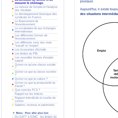
pourquoi.
mesurer le chômage.
La mesure de l'emploi et l'analyse
Aujourd'hui, il existe tou
des résultats
des situations intermédia
Le développement historique des
syndicats en France.
Le financement de
l'investissement.
Le vocabulaire lié aux échanges
internationaux
Les différentes formes de
l'investissement.
Les différents sens des mots
"travail" et "emploi".
Les économies d'échelle
Les limites du PIB.
Les nouvelles formes d'emploi
salarié.
Qu'est-ce qu'une classe sociale
?
Qu'est-ce que la classe ouvrière
?
Qu'est-ce que la culture ?
Qu'est-ce que la productivité du
travail ?
Que sont les PCS ?
Rappel sur les indices.
Rapport interdécile et courbe de
Lorenz.
Salaires, revenus et patrimoine.
Menu : Pour aller plus loin
Du GATT à l'OMC : les limites du