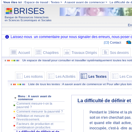
Vous êtes ici :
Espace de travail : Textes >
A savoir avant de commencer >
La difficulté de
BRISES
Banque de Ressources Interactives
en Sciences Economiques et Sociales
En
Contact
Accueil
Chapitres
Travaux Dirigés
Sos devoirs
Un espace de travail pour consulter et travailler systématiquement toutes les notion
Les notions
Les Activités
Les Textes
Les Co
Liste de tous les textes : A savoir avant de commencer et Pour aller plus loin
Menu : A savoir avant de
commencer
La difficulté de définir 
Comment mesure-t-on la
pauvreté ?
Comment mesurer la pauvreté ?
Pendant le 19ème et la plus
Définition et mesure de
soit on n'en cherchait pas.
l'investissement.
et quand elle était active
Facteurs de production et
combinaison productive.
inoccupée, c'est-à -dire 
La difficulté de définir et de