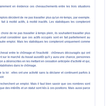
airement en évidence ces chevauchements entre les trois situations
emplois décident de ne pas travailler plus qu'un mi-temps, par exemple.
ait à moitié actifs, à moitié inactifs. Les statistiques les compteront
 choisi de ne pas travailler à temps plein, ils souhaitent travailler plus
rrait considérer que ces actifs occupés sont en fait partiellement au
n autre emploi. Mais les statistiques les compteront uniquement comme
heval entre le chômage et l'inactivité : chômeurs découragés qui ont
t sur le marché du travail aussitôt qu'il y aura une chance, personnes
 désinscrites en les mettant en cessation anticipée d'activité et qui,
mptabilisées dans le chômage.
a loi : elles ont une activité sans la déclarer et continuent parfois à
oir.
 recherchent un emploi. Mais il faut bien savoir que ces nombres sont
 que des intérêts et un statut sont liés à ces positions. Mais aussi parce