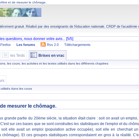
 définir et de mesurer le chômage.
tièrement gratuit. Réalisé par des enseignants de l'éducation nationale.
CRDP
de l'académie 
Firefox
Les forums
Rss 2.0
Téléchargements
les Tests
Brises en vrac
s, les cours, les activites et les textes utilisés dans les différents chapitres
urs
 utilisés dans les cours
et de mesurer le chômage.
 grande partie du 20ème siècle, la situation était claire : soit on avait un emploi,
 C'est sur ces bases que se sont construites les statistiques de l'emploi et du chôma
, soit elle avait un emploi (population active occupée), soit elle en cherchait u
au chômage). Et ces groupes statistiques correspondaient en gros à la réalité. C'