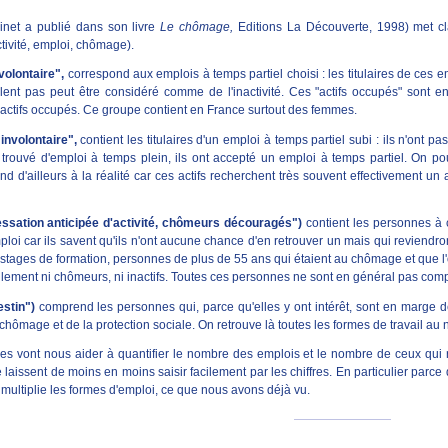
net a publié dans son livre
Le chômage,
Editions La Découverte, 1998) met cl
ctivité, emploi, chômage).
volontaire",
correspond aux emplois à temps partiel choisi : les titulaires de ces 
lent pas peut être considéré comme de l'inactivité. Ces "actifs occupés" sont en f
ctifs occupés. Ce groupe contient en France surtout des femmes.
involontaire",
contient les titulaires d'un emploi à temps partiel subi : ils n'ont pas
trouvé d'emploi à temps plein, ils ont accepté un emploi à temps partiel. On pou
d d'ailleurs à la réalité car ces actifs recherchent très souvent effectivement u
essation anticipée d'activité, chômeurs découragés")
contient les personnes à c
oi car ils savent qu'ils n'ont aucune chance d'en retrouver un mais qui reviendron
ges de formation, personnes de plus de 55 ans qui étaient au chômage et que l'on a
éellement ni chômeurs, ni inactifs. Toutes ces personnes ne sont en général pas co
estin")
comprend les personnes qui, parce qu'elles y ont intérêt, sont en marge de l
hômage et de la protection sociale. On retrouve là toutes les formes de travail au n
ques vont nous aider à quantifier le nombre des emplois et le nombre de ceux qui
se laissent de moins en moins saisir facilement par les chiffres. En particulier parce
 multiplie les formes d'emploi, ce que nous avons déjà vu.