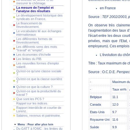
mesurer le chômage.
La mesure de l'emploi et
en France
l'analyse des résultats
Le développement historique des
Source :
TEF 2002/2003,
p
syndicats en France.
Le financement de
On observe très clairemen
l'investissement.
l'augmentation des taux d'
Le vocabulaire lié aux échanges
internationaux
l'écart entre les deux co
Les différentes formes de
privées, mais que l'Etat,
l'investissement.
employeurs). Ces emplois 
Les différents sens des mots
"travail" et "emploi".
Les économies d'échelle
L'évolution du chô
Les limites du PIB.
Les nouvelles formes d'emploi
Titre : Taux maximum de 
salarié.
Qu'est-ce qu'une classe sociale
Source : O.C.D.E.
Perspect
?
Qu'est-ce que la classe ouvrière
-
Maximum du
?
Qu'est-ce que la culture ?
-
Taux en%
Qu'est-ce que la productivité du
travail ?
Belgique
11.1
Que sont les PCS ?
Rappel sur les indices.
Canada
12.0
Rapport interdécile et courbe de
Lorenz.
Etats-Unis
9.7
Salaires, revenus et patrimoine.
Royaume-Uni
11.6
Menu : Pour aller plus loin
Suède
9.9
Du GATT à l'OMC : les limites du