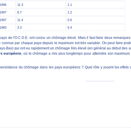
1996
11.3
1.1
1997
8.7
1.2
1997
11.4
0.6
1983
3.3
6.4
pays de l'O.C.D.E. ont connu un chômage élevé. Mais il faut faire deux remarques 
sse connue par chaque pays depuis le maximum est très variable. On peut faire pr
s Pays-Bas) qui ont eu rapidement un chômage très élevé (en général au début des
ys européens
, où le chômage a mis plus longtemps pour atteindre son maximum
persistance du chômage dans les pays européens ? Quel rôle y jouent les effets