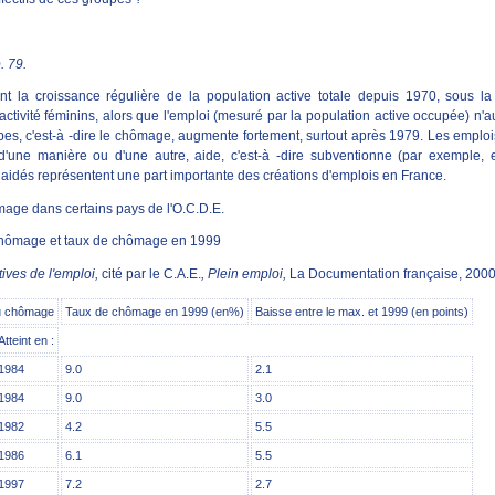
. 79.
t la croissance régulière de la population active totale depuis 1970, sous la
activité féminins, alors que l'emploi (mesuré par la population active occupée) n
urbes, c'est-à -dire le chômage, augmente fortement, surtout après 1979. Les emp
 d'une manière ou d'une autre, aide, c'est-à -dire subventionne (par exemple,
aidés représentent une part importante des créations d'emplois en France.
mage dans certains pays de l'O.C.D.E.
chômage et taux de chômage en 1999
ives de l'emploi
,
cité par le C.A.E.
,
Plein emploi,
La Documentation française, 2000,
 chômage
Taux de chômage en 1999 (en%)
Baisse entre le max. et 1999 (en points)
Atteint en :
1984
9.0
2.1
1984
9.0
3.0
1982
4.2
5.5
1986
6.1
5.5
1997
7.2
2.7