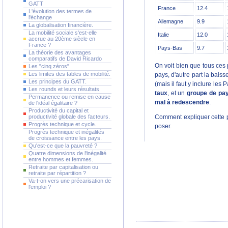
GATT
France
12.4
L'évolution des termes de
l'échange
Allemagne
9.9
La globalisation financière.
La mobilité sociale s'est-elle
Italie
12.0
accrue au 20ème siècle en
France ?
Pays-Bas
9.7
La théorie des avantages
comparatifs de David Ricardo
On voit bien que tous ces 
Les "cinq zéros"
Les limites des tables de mobilité.
pays, d'autre part la bai
Les principes du GATT.
(mais il faut y inclure le
Les rounds et leurs résultats
taux
, et un
groupe de pa
Permanence ou remise en cause
mal à redescendre
.
de l'idéal égalitaire ?
Productivité du capital et
productivité globale des facteurs.
Comment expliquer cette 
Progrès technique et cycle.
poser.
Progrès technique et inégalités
de croissance entre les pays.
Qu'est-ce que la pauvreté ?
Quatre dimensions de l'inégalité
entre hommes et femmes.
Retraite par capitalisation ou
retraite par répartition ?
Va-t-on vers une précarisation de
l'emploi ?