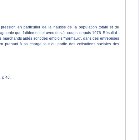
 pression en particulier de la hausse de la population totale et de
'augmente que faiblement et avec des à -coups, depuis 1976. Résultat :
lois marchands aidés sont des emplois "normaux", dans des entreprises
 en prenant à sa charge tout ou partie des cotisations sociales des
 p.46.