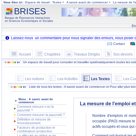
Vous êtes ici :
Espace de travail : Textes >
A savoir avant de commencer >
La mesure de l'e
BRISES
Banque de Ressources Interactives
en Sciences Economiques et Sociales
En
Contact
Accueil
Chapitres
Travaux Dirigés
Sos devoirs
Un espace de travail pour consulter et travailler systématiquement toutes les notion
Les notions
Les Activités
Les Textes
Les Co
Liste de tous les textes : A savoir avant de commencer et Pour aller plus loin
Menu : A savoir avant de
commencer
La mesure de l'emploi et
Comment mesure-t-on la
pauvreté ?
Comment mesurer la pauvreté ?
Nombre d'emplois et nombr
Définition et mesure de
occupée (PAO) mesure le 
l'investissement.
actifs occupés et ceux qui 
Facteurs de production et
combinaison productive.
Comment ont évolué les ef
La difficulté de définir et de