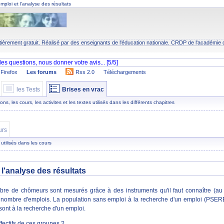
mploi et l'analyse des résultats
tièrement gratuit. Réalisé par des enseignants de l'éducation nationale.
CRDP
de l'académie 
Firefox
Les forums
Rss 2.0
Téléchargements
les Tests
Brises en vrac
s, les cours, les activites et les textes utilisés dans les différents chapitres
urs
 utilisés dans les cours
 l'analyse des résultats
e de chômeurs sont mesurés grâce à des instruments qu'il faut connaître (au m
nombre d'emplois. La population sans emploi à la recherche d'un emploi (PSERE
sont à la recherche d'un emploi.
fectifs de ces groupes ?