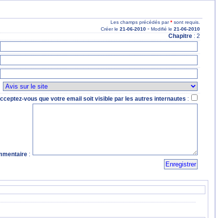
Les champs précédés par
*
sont requis.
-
Créer le
21
-06
-2010
Modifié le
21
-06
-2010
Chapitre
: 2
:
cceptez-vous que votre email soit visible par les autres internautes
:
mentaire
: