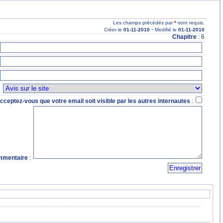
Les champs précédés par
*
sont requis.
-
Créer le
01
-11
-2010
Modifié le
01
-11
-2010
Chapitre
: 6
:
cceptez-vous que votre email soit visible par les autres internautes
:
mentaire
: