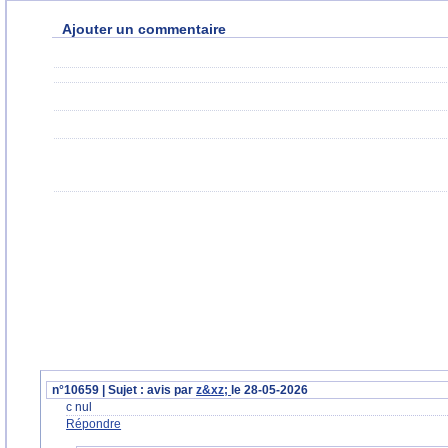
Ajouter un commentaire
n°10659 | Sujet : avis par
z&xz;
le 28-05-2026
c nul
Répondre