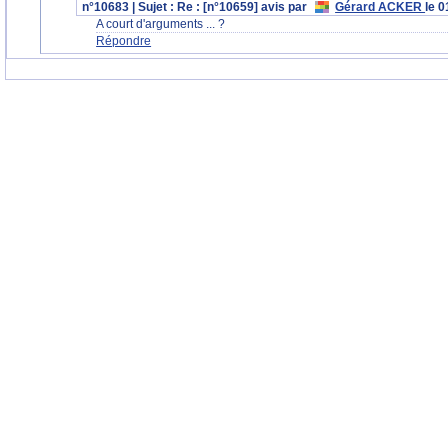
n°10683 | Sujet : Re : [n°10659] avis par
Gérard ACKER
le 
A court d'arguments ... ?
Répondre