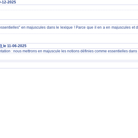
9-12-2025
ns essentielles" en majuscules dans le lexique ! Parce que il en a en majuscules et
ER
le 11-06-2025
ntation : nous mettrons en majuscule les notions définies comme essentielles dans 