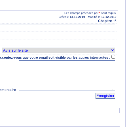
Les champs précédés par
*
sont requis.
-
Créer le
13
-12
-2010
Modifié le
13
-12
-2010
Chapitre
: 5
:
cceptez-vous que votre email soit visible par les autres internautes
:
mentaire
: