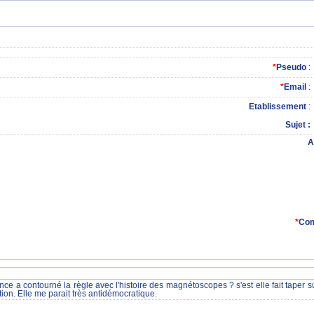
*
Pseudo
:
*
Email
:
Etablissement
:
Sujet
A
*
Com
ance a contourné la règle avec l'histoire des magnétoscopes ? s'est elle fait taper su
tion. Elle me parait très antidémocratique.