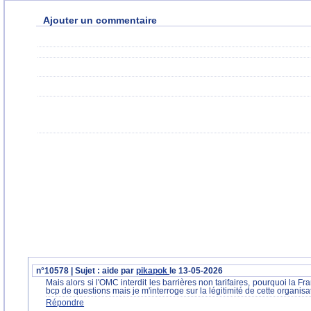
Ajouter un commentaire
n°10578 | Sujet : aide par
pikapok
le 13-05-2026
Mais alors si l'OMC interdit les barrières non tarifaires, pourquoi la Fr
bcp de questions mais je m'interroge sur la légitimité de cette organisa
Répondre