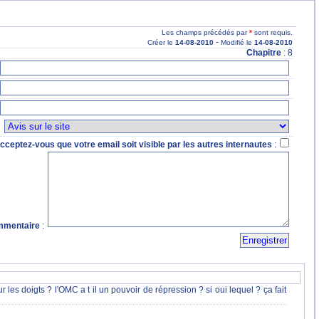
Les champs précédés par
*
sont requis.
-
Créer le
14
-08
-2010
Modifié le
14
-08
-2010
Chapitre
: 8
:
cceptez-vous que votre email soit visible par les autres internautes
:
mentaire
:
r les doigts ? l'OMC a t il un pouvoir de répression ? si oui lequel ? ça fait