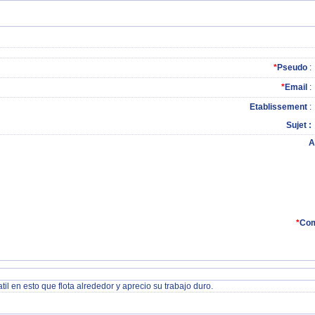
*
Pseudo
:
*
Email
:
Etablissement
:
Sujet
A
*
Com
il en esto que flota alrededor y aprecio su trabajo duro.