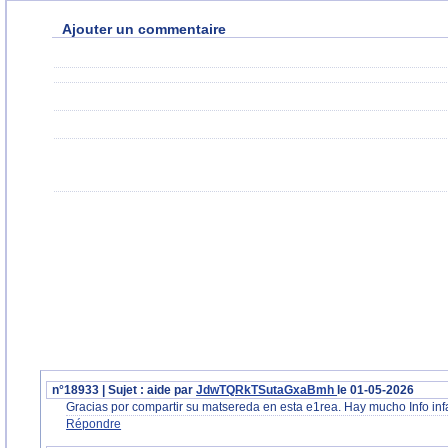
Ajouter un commentaire
n°18933 | Sujet : aide par
JdwTQRkTSutaGxaBmh
le 01-05-2026
Gracias por compartir su matsereda en esta e1rea. Hay mucho Info infat
Répondre