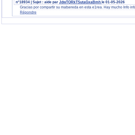
n°18934 | Sujet : aide par
JdwTQRkTSutaGxaBmh
le 01-05-2026
Gracias por compartir su matsereda en esta e1rea. Hay mucho Info infat
Répondre