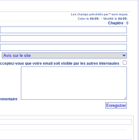
Les champs précédés par
*
sont requis.
-
Créer le
04
-05
-
Modifié le
04
-05
-
Chapitre
: 8
:
cceptez-vous que votre email soit visible par les autres internautes
:
mentaire
: