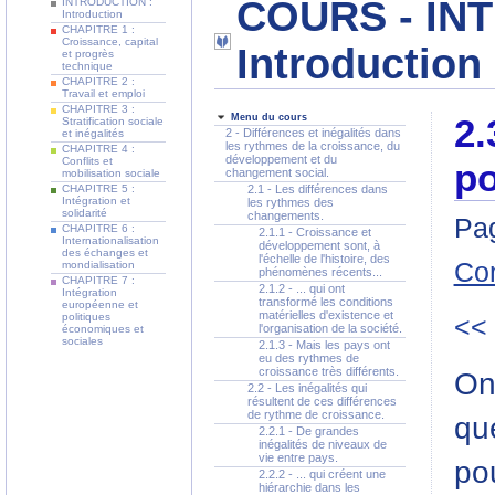
COURS - IN
INTRODUCTION :
Introduction
CHAPITRE 1 :
Croissance, capital
Introduction
et progrès
technique
CHAPITRE 2 :
Travail et emploi
CHAPITRE 3 :
Menu du cours
2.
Stratification sociale
2 - Différences et inégalités dans
et inégalités
les rythmes de la croissance, du
CHAPITRE 4 :
développement et du
Conflits et
po
changement social.
mobilisation sociale
CHAPITRE 5 :
2.1 - Les différences dans
Intégration et
les rythmes des
solidarité
changements.
Pag
CHAPITRE 6 :
2.1.1 - Croissance et
Internationalisation
développement sont, à
des échanges et
l'échelle de l'histoire, des
Co
mondialisation
phénomènes récents...
CHAPITRE 7 :
2.1.2 - ... qui ont
Intégration
transformé les conditions
européenne et
matérielles d'existence et
politiques
<<
l'organisation de la société.
économiques et
sociales
2.1.3 - Mais les pays ont
eu des rythmes de
croissance très différents.
On
2.2 - Les inégalités qui
résultent de ces différences
de rythme de croissance.
que
2.2.1 - De grandes
inégalités de niveaux de
vie entre pays.
pou
2.2.2 - ... qui créent une
hiérarchie dans les