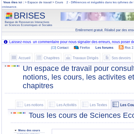
Vous êtes ici :
> Espace de travail > Cours
2 - Différences et inégalités dans les rythmes d
croissance.
BRISES
Banque de Ressources Interactives
en Sciences Economiques et Sociales
Entièrement gratuit. Réalisé par des ens
Contact
Firefox
Les forums
Rss 2
Accueil
Chapitres
Travaux Dirigés
Sos devoirs
Un espace de travail pour consult
notions, les cours, les activites e
chapitres
Les notions
Les Activités
Les Textes
Les Cou
Tous les cours de Sciences Ec
Menu des cours