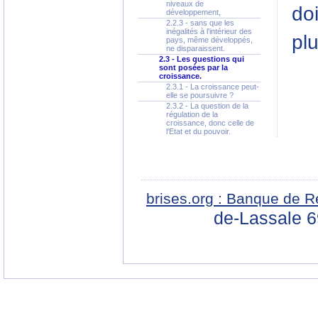
niveaux de
doi
développement,
2.2.3 - sans que les
inégalités à l'intérieur des
plu
pays, même développés,
ne disparaissent.
2.3 - Les questions qui
sont posées par la
croissance.
2.3.1 - La croissance peut-
elle se poursuivre ?
2.3.2 - La question de la
régulation de la
croissance, donc celle de
l'Etat et du pouvoir.
brises.org : Banque de R
de-Lassale 