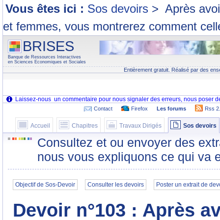
Vous êtes ici :
Sos devoirs
>
Après avoi
et femmes, vous montrerez comment celle
BRISES
Banque de Ressources Interactives
en Sciences Economiques et Sociales
Entièrement gratuit. Réalisé par des ens
Contact
Firefox
Les forums
Rss 2
Accueil
Chapitres
Travaux Dirigés
Sos devoirs
Consultez et ou envoyer des extr
nous vous expliquons ce qui va e
Objectif de Sos-Devoir
Consulter les devoirs
Poster un extrait de dev
Devoir n°103 : Après av