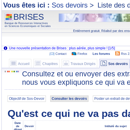
Vous êtes ici :
Sos devoirs
>
Liste des 
BRISES
Banque de Ressources Interactives
en Sciences Economiques et Sociales
Entièrement gratuit. Réalisé par des ens
Contact
Firefox
Les forums
Rss 2
Accueil
Chapitres
Travaux Dirigés
Sos devoirs
Consultez et ou envoyer des extr
nous vous expliquons ce qui va e
Objectif de Sos-Devoir
Consulter les devoirs
Poster un extrait de de
Qu'est ce qui ne va pas 
Date
de
Devoir
Intitulé du sujet
dépot