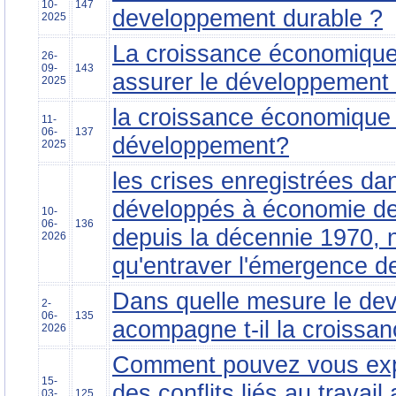
10-
147
developpement durable ?
2025
La croissance économique s
26-
09-
143
assurer le développement 
2025
la croissance économique f
11-
06-
137
développement?
2025
les crises enregistrées da
développés à économie d
10-
06-
136
depuis la décennie 1970, n'
2026
qu'entraver l'émergence 
Dans quelle mesure le de
2-
06-
135
acompagne t-il la croissa
2026
Comment pouvez vous expli
15-
des conflits liés au travai
03-
125