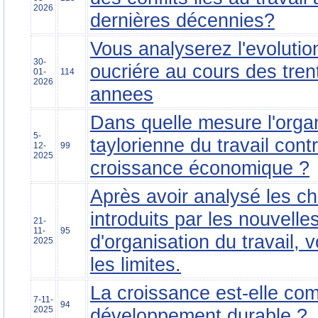
2026
dernières décennies?
Vous analyserez l'evolutio
30-
oucriére au cours des tren
01-
114
2026
annees
Dans quelle mesure l'orga
5-
taylorienne du travail contr
12-
99
2025
croissance économique ?
Après avoir analysé les 
introduits par les nouvelle
21-
11-
95
d'organisation du travail,
2025
les limites.
La croissance est-elle com
7-11-
94
2025
développement durable ?