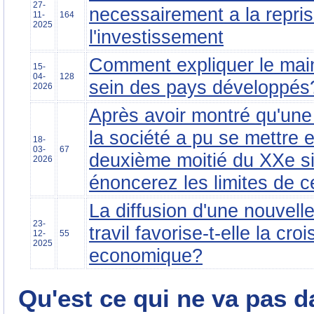
27-
necessairement a la repri
11-
164
2025
l'investissement
Comment expliquer le maint
15-
04-
128
sein des pays développés
2026
Après avoir montré qu'une
la société a pu se mettre 
18-
03-
67
deuxième moitié du XXe si
2026
énoncerez les limites de c
La diffusion d'une nouvell
23-
travil favorise-t-elle la cro
12-
55
2025
economique?
Qu'est ce qui ne va pas d