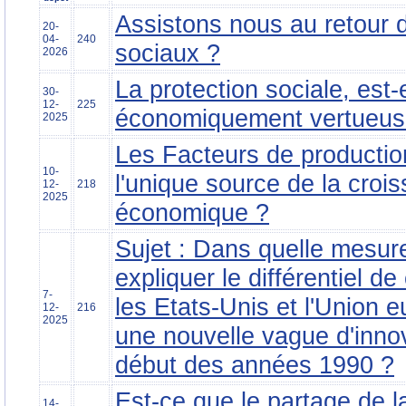
Assistons nous au retour d
20-
04-
240
sociaux ?
2026
La protection sociale, est-e
30-
12-
225
économiquement vertueus
2025
Les Facteurs de production
10-
l'unique source de la croi
12-
218
2025
économique ?
Sujet : Dans quelle mesur
expliquer le différentiel d
7-
les Etats-Unis et l'Union 
12-
216
2025
une nouvelle vague d'inno
début des années 1990 ?
Est-ce que le partage de la
14-