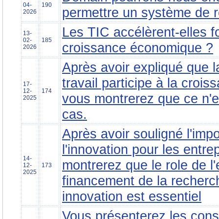
04-
190
permettre un système de r
2026
Les TIC accélèrent-elles f
13-
02-
185
croissance économique ?
2026
Après avoir expliqué que l
travail participe à la cro
17-
12-
174
vous montrerez que ce n'es
2025
cas.
Après avoir souligné l'imp
l'innovation pour les entre
14-
montrerez que le role de l'
12-
173
2025
financement de la recher
innovation est essentiel
Vous présenterez les con