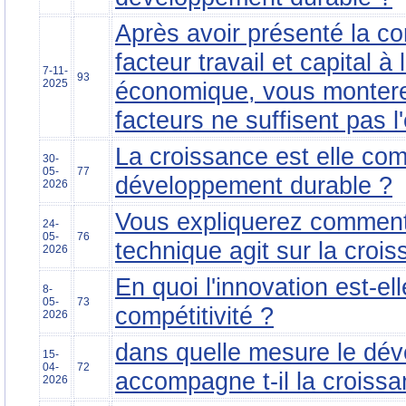
Après avoir présenté la co
facteur travail et capital à
7-11-
93
2025
économique, vous monter
facteurs ne suffisent pas l'
La croissance est elle com
30-
05-
77
développement durable ?
2026
Vous expliquerez comment
24-
05-
76
technique agit sur la croi
2026
En quoi l'innovation est-el
8-
05-
73
compétitivité ?
2026
dans quelle mesure le dé
15-
04-
72
accompagne t-il la croiss
2026