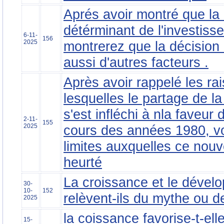
Aprés avoir montré que la r
détérminant de l'investiss
6-11-
156
2025
montrerez que la décision 
aussi d'autres facteurs .
Après avoir rappelé les ra
lesquelles le partage de la
s'est infléchi à nla faveur
2-11-
155
2025
cours des années 1980, v
limites auxquelles ce nouv
heurté
La croissance et le dével
30-
10-
152
relèvent-ils du mythe ou de
2025
la coissance favorise-t-elle
15-