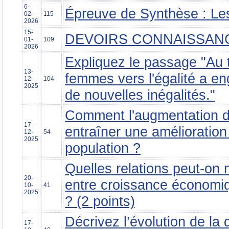
6-
Épreuve de Synthèse : Les
02-
115
2026
15-
DEVOIRS CONNAISSAN
01-
109
2026
Expliquez le passage "Au 
13-
femmes vers l'égalité a en
12-
104
2025
de nouvelles inégalités."
Comment l'augmentation de
17-
entraîner une amélioration
12-
54
2025
population ?
Quelles relations peut-on 
20-
entre croissance économi
10-
41
2025
? (2 points)
Décrivez l’évolution de la
17-