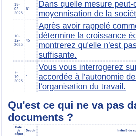
Dans quelle mesure peut-o
19-
02-
61
moyennisation de la socié
2026
Après avoir rappelé comm
détermine la croissance 
10-
12-
45
montrerez qu'elle n'est pa
2025
suffisante.
Vous vous interrogerez sur
7-
accordée à l’autonomie de
10-
1
2025
l’organisation du travail.
Qu'est ce qui ne va pas 
documents ?
Date
de
Devoir
Intitulé du s
dépot