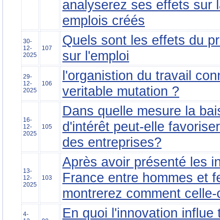
analyserez ses effets sur 
emplois créés
Quels sont les effets du p
30-
12-
107
sur l'emploi
2025
l'organistion du travail con
29-
12-
106
veritable mutation ?
2025
Dans quelle mesure la bai
16-
d'intérêt peut-elle favorise
12-
105
2025
des entreprises?
Après avoir présenté les i
13-
France entre hommes et 
12-
103
2025
montrerez comment celle-c
En quoi l'innovation influe 
4-