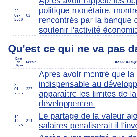
Après avoir rappelé les obj
politique monétaire, montre
28-
02-
63
rencontrés par la banque c
2026
soutenir l'activité économi
Qu'est ce qui ne va pas 
Date
de
Devoir
Intitulé du suje
dépot
Après avoir montré que la
indispensable au dévelop
8-
01-
227
apparaître les limites de l
2026
développement
Le partage de la valeur ajo
14-
11-
214
salaires penaliserait il l'i
2025