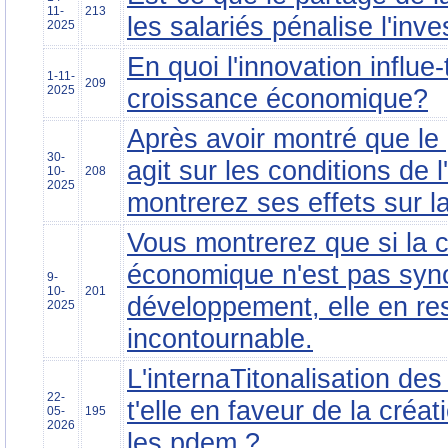
11-
213
les salariés pénalise l'inv
2025
En quoi l'innovation influe-t
1-11-
209
2025
croissance économique?
Après avoir montré que le
30-
agit sur les conditions de l
10-
208
2025
montrerez ses effets sur 
Vous montrerez que si la 
économique n'est pas sy
9-
10-
201
développement, elle en re
2025
incontournable.
L'internaTitonalisation de
22-
t'elle en faveur de la créa
05-
195
2026
les pdem ?