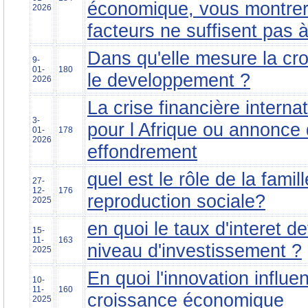
économique, vous montre
2026
facteurs ne suffisent pas à 
Dans qu'elle mesure la cr
9-
01-
180
le developpement ?
2026
La crise financière interna
3-
pour l Afrique ou annonce
01-
178
2026
effondrement
quel est le rôle de la famil
27-
12-
176
reproduction sociale?
2025
en quoi le taux d'interet det
15-
11-
163
niveau d'investissement ?
2025
En quoi l'innovation influen
10-
11-
160
croissance économique
2025