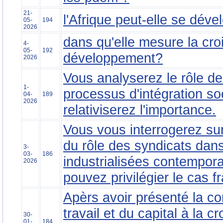
21-
l'Afrique peut-elle se dév
05-
194
2026
dans qu'elle mesure la cro
4-
05-
192
développement?
2026
Vous analyserez le rôle de 
1-
processus d'intégration so
04-
189
2026
relativiserez l'importance.
Vous vous interrogerez sur
du rôle des syndicats dans
3-
03-
186
industrialisées contempor
2026
pouvez privilégier le cas f
Apèrs avoir présenté la co
travail et du capital à la c
30-
01-
184