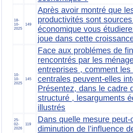
Après avoir montré que le
productivités sont source
18-
10-
149
économique vous étudierez 
2025
joue dans cette croissance
Face aux problémes de fi
rencontrés par les ménage
entreprises , comment le
10-
centrales peuvent-elles int
10-
145
2025
Présentez, dans le cadre 
structuré , lesarguments
illustrés
Dans quelle mesure peut-on
25-
02-
119
diminution de l’influence 
2026