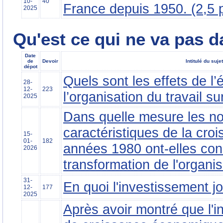
10-
40
France depuis 1950. (2,5 p
2025
Qu'est ce qui ne va pas 
Date
de
Devoir
Intitulé du sujet
dépot
Quels sont les effets de l’
28-
12-
223
l’organisation du travail su
2025
Dans quelle mesure les no
caractéristiques de la cro
15-
01-
182
années 1980 ont-elles con
2026
transformation de l'organis
31-
En quoi l'investissement jou
12-
177
2025
Après avoir montré que l'i