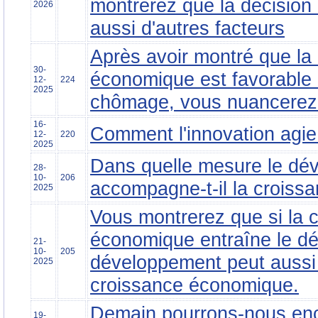
montrerez que la décision 
2026
aussi d'autres facteurs
Après avoir montré que la
30-
économique est favorable 
12-
224
2025
chômage, vous nuancerez 
16-
Comment l'innovation agie 
12-
220
2025
Dans quelle mesure le dé
28-
10-
206
accompagne-t-il la croiss
2025
Vous montrerez que si la 
économique entraîne le d
21-
10-
205
développement peut aussi 
2025
croissance économique.
Demain pourrons-nous en
19-