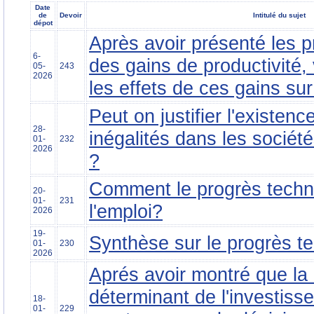
Date
de
Devoir
Intitulé du sujet
dépot
Après avoir présenté les p
6-
des gains de productivité
05-
243
2026
les effets de ces gains sur
Peut on justifier l'existenc
28-
inégalités dans les socié
01-
232
2026
?
Comment le progrès techni
20-
01-
231
l'emploi?
2026
19-
Synthèse sur le progrès t
01-
230
2026
Aprés avoir montré que la r
déterminant de l'investiss
18-
01-
229