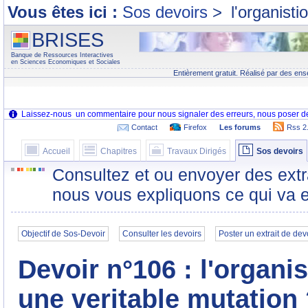
Vous êtes ici :
Sos devoirs
>
l'organisti
BRISES
Banque de Ressources Interactives
en Sciences Economiques et Sociales
Entièrement gratuit. Réalisé par des ens
Contact
Firefox
Les forums
Rss 2
Accueil
Chapitres
Travaux Dirigés
Sos devoirs
Consultez et ou envoyer des extr
nous vous expliquons ce qui va e
Objectif de Sos-Devoir
Consulter les devoirs
Poster un extrait de dev
Devoir n°106 : l'organis
une veritable mutation