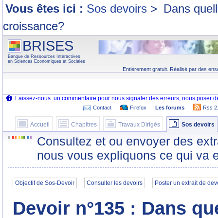
Vous êtes ici :
Sos devoirs
>
Dans quell
croissance?
BRISES
Banque de Ressources Interactives
en Sciences Economiques et Sociales
Entièrement gratuit. Réalisé par des ens
Contact
Firefox
Les forums
Rss 2
Accueil
Chapitres
Travaux Dirigés
Sos devoirs
Consultez et ou envoyer des extr
nous vous expliquons ce qui va e
Objectif de Sos-Devoir
Consulter les devoirs
Poster un extrait de dev
Devoir n°135 : Dans qu