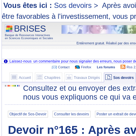
Vous êtes ici :
Sos devoirs
>
Après avoi
être favorables à l'investissement, vous pr
BRISES
Banque de Ressources Interactives
en Sciences Economiques et Sociales
Entièrement gratuit. Réalisé par des ens
Contact
Firefox
Les forums
Rss 2
Accueil
Chapitres
Travaux Dirigés
Sos devoirs
Consultez et ou envoyer des extr
nous vous expliquons ce qui va e
Objectif de Sos-Devoir
Consulter les devoirs
Poster un extrait de dev
Devoir n°165 : Après a