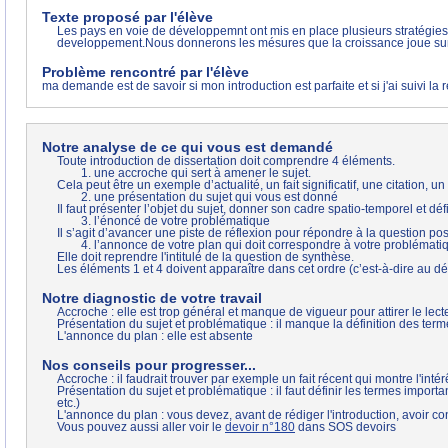
Texte proposé par l'élève
Les pays en voie de développemnt ont mis en place plusieurs stratégies 
developpement.Nous donnerons les mésures que la croissance joue su
Problème rencontré par l'élève
ma demande est de savoir si mon introduction est parfaite et si j'ai suivi la 
Notre analyse de ce qui vous est demandé
Toute introduction de dissertation doit comprendre 4 éléments.
1. une accroche qui sert à amener le sujet.
Cela peut être un exemple d’actualité, un fait significatif, une citation, 
2. une présentation du sujet qui vous est donné
Il faut présenter l’objet du sujet, donner son cadre spatio-temporel et défi
3. l’énoncé de votre problématique
Il s’agit d’avancer une piste de réflexion pour répondre à la question pos
4. l’annonce de votre plan qui doit correspondre à votre problémati
Elle doit reprendre l'intitulé de la question de synthèse.
Les éléments 1 et 4 doivent apparaître dans cet ordre (c’est-à-dire au déb
Notre diagnostic de votre travail
Accroche : elle est trop général et manque de vigueur pour attirer le lect
Présentation du sujet et problématique : il manque la définition des term
L'annonce du plan : elle est absente
Nos conseils pour progresser...
Accroche : il faudrait trouver par exemple un fait récent qui montre l'int
Présentation du sujet et problématique : il faut définir les termes importa
etc.)
L'annonce du plan : vous devez, avant de rédiger l'introduction, avoir con
Vous pouvez aussi aller voir le
devoir n°180
dans SOS devoirs