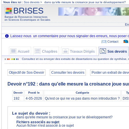
Vous êtes ici :
Sos devoirs
>
dans qu'elle mesure la croisance joue sur le développement?
BRISES
Banque de Ressources Interactives
en Sciences Economiques et Sociales
En
Contact
Accueil
Chapitres
Travaux Dirigés
Sos devoirs
Consultez et ou envoyer des extraits de dissertations ou question de synthèse,
Objectif de Sos-Devoir
Consulter les devoirs
Poster un extrait de dev
Devoir n°192 : dans qu'elle mesure la croisance joue s
Devoir
Posté le
Catégorie
Ty
192
4-05-2026
Qu'est ce qui ne va pas dans mon introduction ?
DIS
Le sujet du devoir :
dans qu'elle mesure la croisance joue sur le développement?
Fichiers associés au sujet
Aucun fichier n'est associé à ce sujet