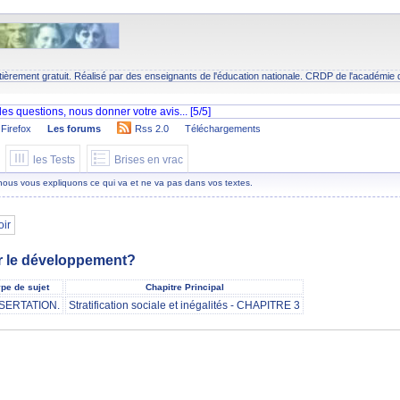
tièrement gratuit. Réalisé par des enseignants de l'éducation nationale.
CRDP
de l'académie 
Firefox
Les forums
Rss 2.0
Téléchargements
les Tests
Brises en vrac
 nous vous expliquons ce qui va et ne va pas dans vos textes.
oir
ur le développement?
pe de sujet
Chapitre Principal
SERTATION.
Stratification sociale et inégalités - CHAPITRE 3