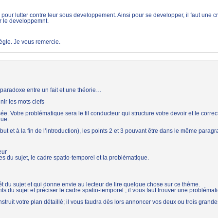
pour lutter contre leur sous developpement. Ainsi pour se developper, il faut une 
r le developpemnt.
règle. Je vous remercie.
un paradoxe entre un fait et une théorie…
nir les mots clefs
ée. Votre problématique sera le fil conducteur qui structure votre devoir et le correc
que.
ut et à la fin de l’introduction), les points 2 et 3 pouvant être dans le même parag
eur
es du sujet, le cadre spatio-temporel et la problématique.
érêt du sujet et qui donne envie au lecteur de lire quelque chose sur ce thème.
nts du sujet et préciser le cadre spatio-temporel ; il vous faut trouver une problémat
struit votre plan détaillé; il vous faudra dès lors annoncer vos deux ou trois grande