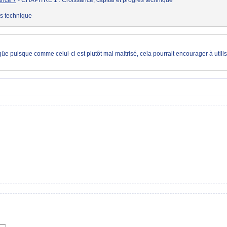
ance ?
- CHAPITRE 1 : Croissance, capital et progrès technique
ès technique
igüe puisque comme celui-ci est plutôt mal maitrisé, cela pourrait encourager à utilis