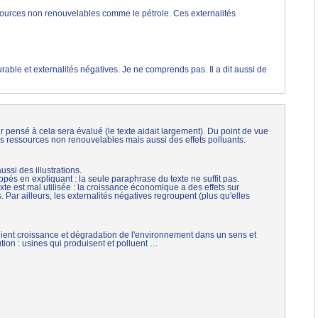
sources non renouvelables comme le pétrole. Ces externalités
durable et externalités négatives. Je ne comprends pas. Il a dit aussi de
 pensé à cela sera évalué (le texte aidait largement). Du point de vue
es ressources non renouvelables mais aussi des effets polluants.
ssi des illustrations.
ppés en expliquant : la seule paraphrase du texte ne suffit pas.
exte est mal utilisée : la croissance économique a des effets sur
Par ailleurs, les externalités négatives regroupent (plus qu'elles
elient croissance et dégradation de l'environnement dans un sens et
lution : usines qui produisent et polluent …