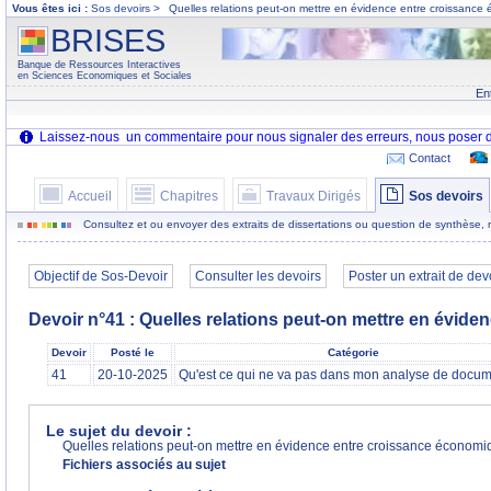
Vous êtes ici :
Sos devoirs
>
Quelles relations peut-on mettre en évidence entre croissance
BRISES
Banque de Ressources Interactives
en Sciences Economiques et Sociales
En
Contact
Accueil
Chapitres
Travaux Dirigés
Sos devoirs
Consultez et ou envoyer des extraits de dissertations ou question de synthèse,
Objectif de Sos-Devoir
Consulter les devoirs
Poster un extrait de dev
Devoir n°41 : Quelles relations peut-on mettre en évid
Devoir
Posté le
Catégorie
41
20-10-2025
Qu'est ce qui ne va pas dans mon analyse de docum
Le sujet du devoir :
Quelles relations peut-on mettre en évidence entre croissance économi
Fichiers associés au sujet