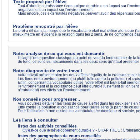
Texte proposé par l'élève
Tout d'abord, la croissance économique durable a un impact sur l'envir
négatives ont un impact sur l'environnement.
Mais encore, ces externalités négatives peuvent avoir des répercussion
Problème rencontré par l'élève
Le prof a dit dans la marge que le vocabulaire était mal utilisé alors que j'a
mieux mettre en évidence la relation dans les 2 sens. Je ne comprends pas
Notre analyse de ce qui vous est demandé
Il s'agit d'une question classique du point de vue du fond comme de la f
du fond, ce sont les mécanismes dans les deux sens qu'il faut présenter
Notre diagnostic de votre travail
Votre travail présente bien les deux effets négatifs de la croissance su
Les liens entre environnement (ou plutôt lutte contre la pollution) et cr
Enfin, concernant la vocabulaire utilisé, votre effort est tout-à-fait mér
l'environnement et la croissance peut être durable justement si l'on tie
n'entrainent) ces effets sur l'environnement.
Nos conseils pour progresser...
Vous pourriez détailler les liens de cause à effet dans les deux sens en
lutte contre la pollution et croissance pour l'autre sens (à partir de ce qu
Pour l'utilisation à bon escient du vocabulaire économique et sociale, pe
Les liens à consulter
listes des activités conseillées
Qu'est-ce que le développement durable ?
- CHAPITRE 1 : Croissance
listes des paragraphes de cours conseillés