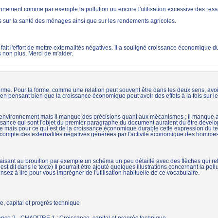
onnement comme par exemple la pollution ou encore l'utilisation excessive des res
s sur la santé des ménages ainsi que sur les rendements agricoles.
i fait l'effort de mettre externalités négatives. Il a souligné croissance économique 
 non plus. Merci de m'aider.
orme. Pour la forme, comme une relation peut souvent être dans les deux sens, avoir
 en pensant bien que la croissance économique peut avoir des effets à la fois sur l
r l'environnement mais il manque des précisions quant aux mécanismes ; il manque au
oissance qui sont l'objet du premier paragraphe du document auraient du être dévelo
itoire mais pour ce qui est de la croissance économique durable cette expression du t
nt compte des externalités négatives générées par l'activité économique des hommes. 
 faisant au brouillon par exemple un schéma un peu détaillé avec des flèches qui r
i est dit dans le texte) Il pourrait être ajouté quelques illustrations concernant la pol
nsez à lire pour vous imprégner de l'utilisation habituelle de ce vocabulaire.
, capital et progrès technique