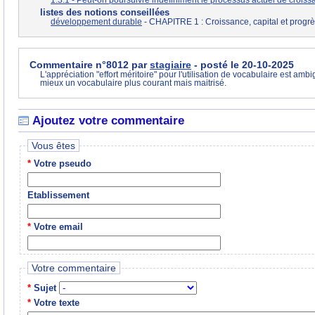
1.3.1 - Peut-on poursuivre indéfiniment le processus actuel de croiss
listes des notions conseillées
développement durable
- CHAPITRE 1 : Croissance, capital et progr
Commentaire n°8012 par
stagiaire
- posté le 20-10-2025
L'appréciation "effort méritoire" pour l'utilisation de vocabulaire est amb
mieux un vocabulaire plus courant mais maitrisé.
Ajoutez votre commentaire
Vous êtes
*
Votre pseudo
Etablissement
*
Votre email
Votre commentaire
*
Sujet
*
Votre texte