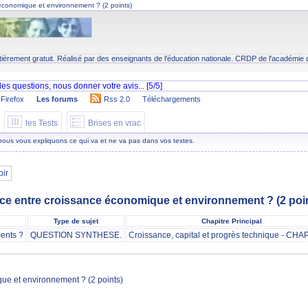
 économique et environnement ? (2 points)
tièrement gratuit. Réalisé par des enseignants de l'éducation nationale.
CRDP
de l'académie 
Firefox
Les forums
Rss 2.0
Téléchargements
les Tests
Brises en vrac
 nous vous expliquons ce qui va et ne va pas dans vos textes.
oir
ence entre croissance économique et environnement ? (2 poi
Type de sujet
Chapitre Principal
ents ?
QUESTION SYNTHESE.
Croissance, capital et progrès technique - CHA
que et environnement ? (2 points)