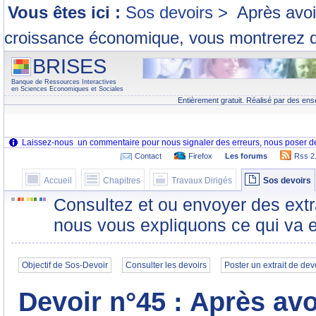
Vous êtes ici :
Sos devoirs
>
Après avo
croissance économique, vous montrerez qu'
BRISES
Banque de Ressources Interactives
en Sciences Economiques et Sociales
Entièrement gratuit. Réalisé par des ens
Contact
Firefox
Les forums
Rss 2
Accueil
Chapitres
Travaux Dirigés
Sos devoirs
Consultez et ou envoyer des extr
nous vous expliquons ce qui va e
Objectif de Sos-Devoir
Consulter les devoirs
Poster un extrait de dev
Devoir n°45 : Après av