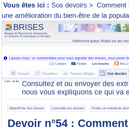
Vous êtes ici :
Sos devoirs
>
Comment l'
une amélioration du bien-être de la popula
BRISES
Banque de Ressources Interactives
en Sciences Economiques et Sociales
Entièrement gratuit. Réalisé par des ens
Contact
Firefox
Les forums
Rss 2
Accueil
Chapitres
Travaux Dirigés
Sos devoirs
Consultez et ou envoyer des extr
nous vous expliquons ce qui va e
Objectif de Sos-Devoir
Consulter les devoirs
Poster un extrait de dev
Devoir n°54 : Comment