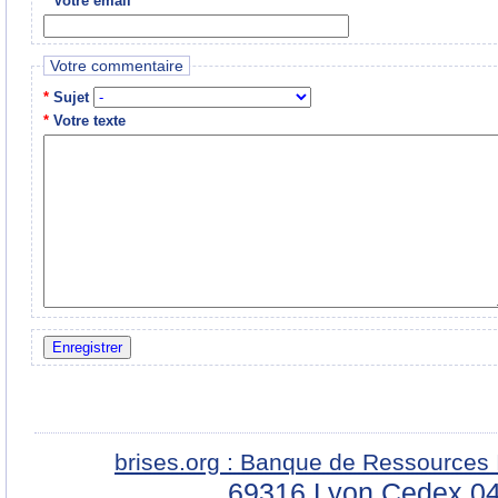
*
Votre email
Votre commentaire
*
Sujet
*
Votre texte
brises.org : Banque de Ressources 
69316 Lyon Cedex 04