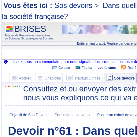
Vous êtes ici :
Sos devoirs
>
Dans quell
la société française?
BRISES
Banque de Ressources Interactives
en Sciences Economiques et Sociales
Entièrement gratuit. Réalisé par des ens
Contact
Firefox
Les forums
Rss 2
Accueil
Chapitres
Travaux Dirigés
Sos devoirs
Consultez et ou envoyer des extr
nous vous expliquons ce qui va e
Objectif de Sos-Devoir
Consulter les devoirs
Poster un extrait de dev
Devoir n°61 : Dans que