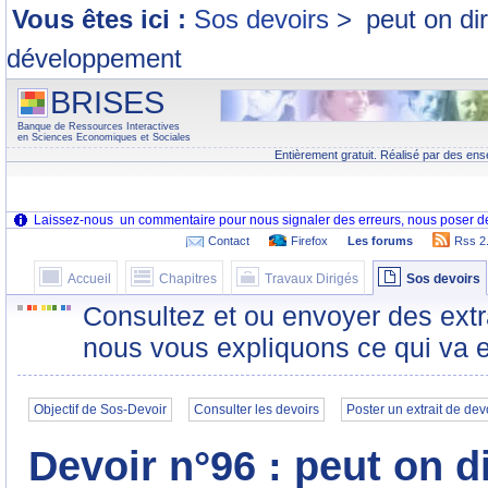
Vous êtes ici :
Sos devoirs
>
peut on di
développement
BRISES
Banque de Ressources Interactives
en Sciences Economiques et Sociales
Entièrement gratuit. Réalisé par des ens
Contact
Firefox
Les forums
Rss 2
Accueil
Chapitres
Travaux Dirigés
Sos devoirs
Consultez et ou envoyer des extr
nous vous expliquons ce qui va e
Objectif de Sos-Devoir
Consulter les devoirs
Poster un extrait de dev
Devoir n°96 : peut on d