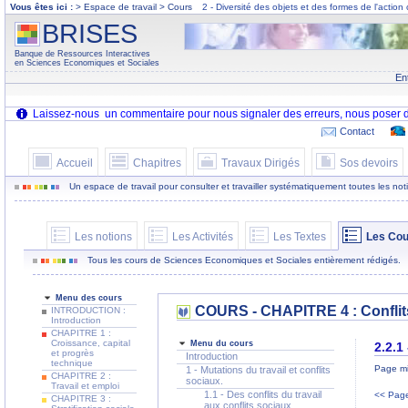
Vous êtes ici :
> Espace de travail > Cours
2 - Diversité des objets et des formes de l'action 
BRISES
Banque de Ressources Interactives
en Sciences Economiques et Sociales
En
Contact
Accueil
Chapitres
Travaux Dirigés
Sos devoirs
Un espace de travail pour consulter et travailler systématiquement toutes les notion
Les notions
Les Activités
Les Textes
Les Cou
Tous les cours de Sciences Economiques et Sociales entièrement rédigés.
Menu des cours
COURS - CHAPITRE 4 : Conflits
INTRODUCTION :
Introduction
CHAPITRE 1 :
Croissance, capital
Menu du cours
2.2.1
et progrès
Introduction
technique
Page mi
1 - Mutations du travail et conflits
CHAPITRE 2 :
sociaux.
Travail et emploi
1.1 - Des conflits du travail
<< Page
CHAPITRE 3 :
aux conflits sociaux.