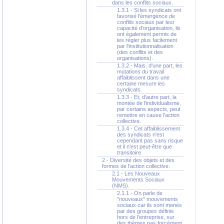
dans les conflits sociaux.
1.3.1 - Si les syndicats ont
favorisé l'émergence de
conflits sociaux par leur
capacité d'organisation, ils
ont également permis de
les régler plus facilement
par l'institutionnalisation
(des conflits et des
organisations).
1.3.2 - Mais, d'une part, les
mutations du travail
affaiblissent dans une
certaine mesure les
syndicats.
1.3.3 - Et, d'autre part, la
montée de l'individualisme,
par certains aspects, peut
remettre en cause l'action
collective.
1.3.4 - Cet affaiblissement
des syndicats n'est
cependant pas sans risque
et il n'est peut-être que
transitoire.
2 - Diversité des objets et des
formes de l'action collective.
2.1 - Les Nouveaux
Mouvements Sociaux
(NMS).
2.1.1 - On parle de
"nouveaux" mouvements
sociaux car ils sont menés
par des groupes définis
hors de l'entreprise, sur
des thèmes pas forcément