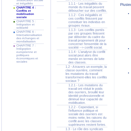
Stratification sociale
et inégalités
1.1.1 - Les inégalités du
Plusieu
monde du travail peuvent
CHAPITRE 4 :
déboucher sur des conflits.
Conflits et
mobilisation
1.1.2 - Ces inégalités et
sociale
ces conflits finissent par
CHAPITRE 5 :
constituer les individus en
Intégration et
groupes rivaux.
solidarité
1.1.3 - Les conflits portés
CHAPITRE 6 :
par ces groupes finissent
Internationalisation
par déborder du cadre du
des échanges et
travail proprement dit pour
mondialisation
concerner l'ensemble de la
CHAPITRE 7 :
société --> conflit social.
Intégration
1.1.4 - L'analyse du conflit
européenne et
politiques
social peut alors être
économiques et
menée en termes de lutte
sociales
des classes.
1.2 - A travers un exemple, la
classe ouvrière, comment
les mutations du travail
transforment-elles les conflits
sociaux ?
1.2.1 - Les mutations du
travail ont réduit le poids
des ouvriers, brouillé leur
identité professionnelle et
diminué leur capacité de
mobilisation.
1.2.2 - Cependant, si
l'influence politique et
sociale des ouvriers est
moins nette, les raisons du
conflit avec les classes
supérieures restent fortes.
1.3 - Le rôle des syndicats