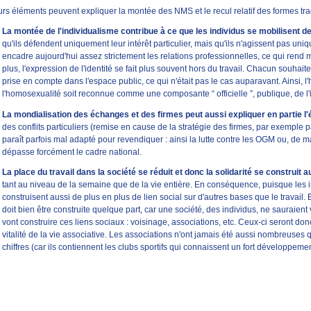
rs éléments peuvent expliquer la montée des NMS et le recul relatif des formes tradi
La montée de l'individualisme contribue à ce que les individus se mobilisent 
qu'ils défendent uniquement leur intérêt particulier, mais qu'ils n'agissent pas uniqu
encadre aujourd'hui assez strictement les relations professionnelles, ce qui rend 
plus, l'expression de l'identité se fait plus souvent hors du travail. Chacun souhait
prise en compte dans l'espace public, ce qui n'était pas le cas auparavant. Ainsi, l
l'homosexualité soit reconnue comme une composante “ officielle ”, publique, de l'
La mondialisation des échanges et des firmes peut aussi expliquer en partie
des conflits particuliers (remise en cause de la stratégie des firmes, par exemple
paraît parfois mal adapté pour revendiquer : ainsi la lutte contre les OGM ou, de ma
dépasse forcément le cadre national.
La place du travail dans la société se réduit et donc la solidarité se construit a
tant au niveau de la semaine que de la vie entière. En conséquence, puisque les ind
construisent aussi de plus en plus de lien social sur d'autres bases que le travail. En
doit bien être construite quelque part, car une société, des individus, ne sauraient 
vont construire ces liens sociaux : voisinage, associations, etc. Ceux-ci seront don
vitalité de la vie associative. Les associations n'ont jamais été aussi nombreuses 
chiffres (car ils contiennent les clubs sportifs qui connaissent un fort développement