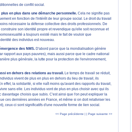
tionnelles de conflit social.
de plus en plus dans une démarche personnelle.
Cela ne signifie pas
ement en fonction de l'intérêt de leur groupe social. Le droit du travail
moins nécessaire la défense collective des droits professionnels. De
e construire son identité propre et revendique qu'elle soit reconnue et
'homosexualité a toujours existé mais le fait de vouloir que
identité des individus est nouveau.
 l'émergence des NMS.
D'abord parce que la mondialisation génère
 par rapport aux pays pauvres), mais aussi parce que le cadre national
nière plus générale, la lutte pour la protection de l'environnement,
ussi en dehors des relations au travail.
Le temps de travail se réduit,
ividus vivent de plus en plus en dehors du lieu de travail, ils
 effet, la solidarité, si elle naît moins qu'avant des rapports du travail,
vivre sans elle. Les individus vont de plus en plus choisir avec qui ils
c davantage choisis que subis. C'est ainsi que l'on peut expliquer la
que ces dernières années en France, et même si on doit relativiser les
), ceux-ci sont significatifs d'une nouvelle forme de lien social.
<< Page précédente |
| Page suivante >>