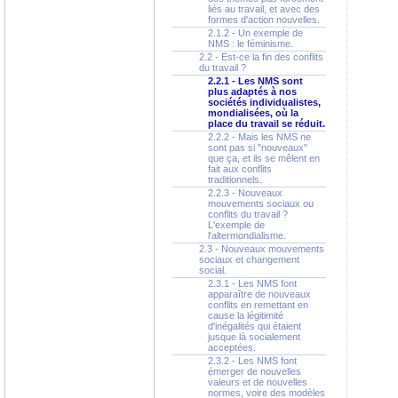
liés au travail, et avec des
formes d'action nouvelles.
2.1.2 - Un exemple de
NMS : le féminisme.
2.2 - Est-ce la fin des conflits
du travail ?
2.2.1 - Les NMS sont
plus adaptés à nos
sociétés individualistes,
mondialisées, où la
place du travail se réduit.
2.2.2 - Mais les NMS ne
sont pas si "nouveaux"
que ça, et ils se mêlent en
fait aux conflits
traditionnels.
2.2.3 - Nouveaux
mouvements sociaux ou
conflits du travail ?
L'exemple de
l'altermondialisme.
2.3 - Nouveaux mouvements
sociaux et changement
social.
2.3.1 - Les NMS font
apparaître de nouveaux
conflits en remettant en
cause la légitimité
d'inégalités qui étaient
jusque là socialement
acceptées.
2.3.2 - Les NMS font
émerger de nouvelles
valeurs et de nouvelles
normes, voire des modèles