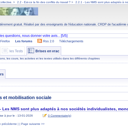
collective.
>
2.2 - Est-ce la fin des conflits du travail ?
>
2.2.1 - Les NMS sont plus adaptés à nos 
tièrement gratuit. Réalisé par des enseignants de l'éducation nationale.
CRDP
de l'académie 
Firefox
Les forums
Rss 2.0
Téléchargements
les Tests
Brises en vrac
s, les cours, les activites et les textes utilisés dans les différents chapitres
rs
 et mobilisation sociale
 - Les NMS sont plus adaptés à nos sociétés individualistes, mondia
se à jour le : 13-01-2026
0 Commentaire(s)
 précédente |
| Page suivante >>