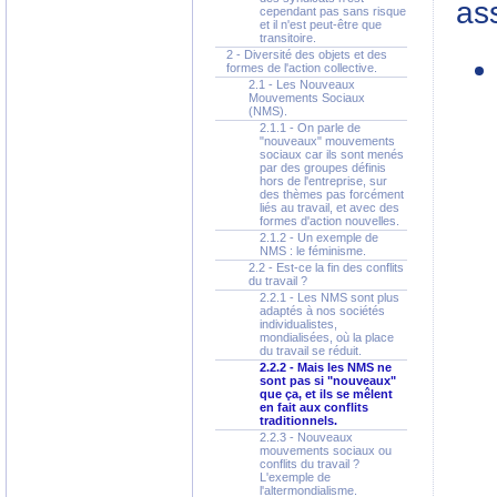
ass
cependant pas sans risque
et il n'est peut-être que
transitoire.
2 - Diversité des objets et des
formes de l'action collective.
2.1 - Les Nouveaux
Mouvements Sociaux
(NMS).
2.1.1 - On parle de
"nouveaux" mouvements
sociaux car ils sont menés
par des groupes définis
hors de l'entreprise, sur
des thèmes pas forcément
liés au travail, et avec des
formes d'action nouvelles.
2.1.2 - Un exemple de
NMS : le féminisme.
2.2 - Est-ce la fin des conflits
du travail ?
2.2.1 - Les NMS sont plus
adaptés à nos sociétés
individualistes,
mondialisées, où la place
du travail se réduit.
2.2.2 - Mais les NMS ne
sont pas si "nouveaux"
que ça, et ils se mêlent
en fait aux conflits
traditionnels.
2.2.3 - Nouveaux
mouvements sociaux ou
conflits du travail ?
L'exemple de
l'altermondialisme.