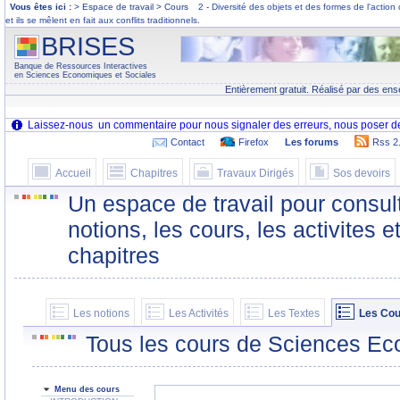
Vous êtes ici :
> Espace de travail > Cours
2 - Diversité des objets et des formes de l'action 
et ils se mêlent en fait aux conflits traditionnels.
BRISES
Banque de Ressources Interactives
en Sciences Economiques et Sociales
Entièrement gratuit. Réalisé par des ens
Contact
Firefox
Les forums
Rss 2
Accueil
Chapitres
Travaux Dirigés
Sos devoirs
Un espace de travail pour consult
notions, les cours, les activites e
chapitres
Les notions
Les Activités
Les Textes
Les Cou
Tous les cours de Sciences Ec
Menu des cours