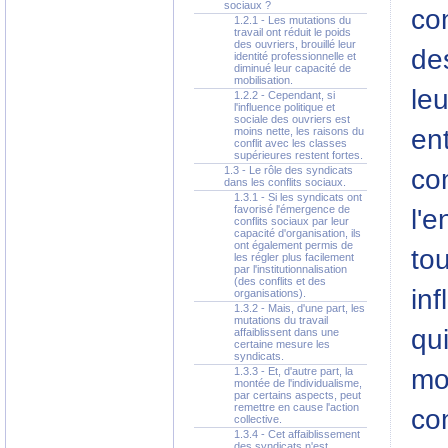
sociaux ?
con
1.2.1 - Les mutations du
travail ont réduit le poids
des ouvriers, brouillé leur
des
identité professionnelle et
diminué leur capacité de
mobilisation.
leu
1.2.2 - Cependant, si
l'influence politique et
sociale des ouvriers est
en
moins nette, les raisons du
conflit avec les classes
supérieures restent fortes.
con
1.3 - Le rôle des syndicats
dans les conflits sociaux.
1.3.1 - Si les syndicats ont
favorisé l'émergence de
l'e
conflits sociaux par leur
capacité d'organisation, ils
ont également permis de
to
les régler plus facilement
par l'institutionnalisation
(des conflits et des
inf
organisations).
1.3.2 - Mais, d'une part, les
mutations du travail
qui
affaiblissent dans une
certaine mesure les
syndicats.
mo
1.3.3 - Et, d'autre part, la
montée de l'individualisme,
par certains aspects, peut
remettre en cause l'action
con
collective.
1.3.4 - Cet affaiblissement
des syndicats n'est