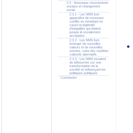
2.3 - Nouveaux mouvements
sociaux et changement
social.
2.3.1 - Les NMS font
apparaître de nouveaux
conflits en remettant en
cause la légitimité
d'inégalités qui étaient
jusque là socialement
acceptées.
2.3.2 - Les NMS font
émerger de nouvelles
valeurs et de nouvelles
normes, voire des modèles
culturels alternatifs.
2.3.3 - Les NMS essaient
de déboucher sur une
transformation de la
société en influençant les
politiques publiques.
Conclusion