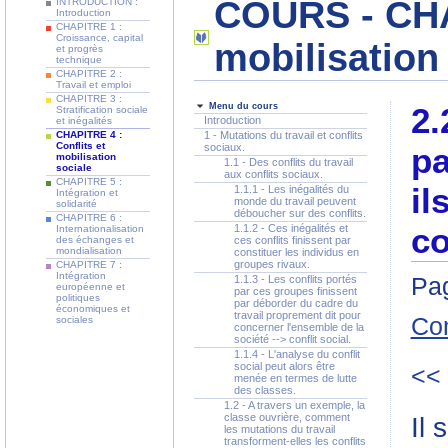
COURS - CHAP
INTRODUCTION :
Introduction
CHAPITRE 1 :
Croissance, capital
mobilisation
et progrès
technique
CHAPITRE 2 :
Travail et emploi
CHAPITRE 3 :
Menu du cours
2.
Stratification sociale
Introduction
et inégalités
CHAPITRE 4 :
1 - Mutations du travail et conflits
Conflits et
sociaux.
pa
mobilisation
1.1 - Des conflits du travail
sociale
aux conflits sociaux.
CHAPITRE 5 :
il
1.1.1 - Les inégalités du
Intégration et
monde du travail peuvent
solidarité
déboucher sur des conflits.
CHAPITRE 6 :
co
1.1.2 - Ces inégalités et
Internationalisation
des échanges et
ces conflits finissent par
mondialisation
constituer les individus en
groupes rivaux.
CHAPITRE 7 :
Intégration
Pag
1.1.3 - Les conflits portés
européenne et
par ces groupes finissent
politiques
par déborder du cadre du
économiques et
travail proprement dit pour
Co
sociales
concerner l'ensemble de la
société --> conflit social.
1.1.4 - L'analyse du conflit
social peut alors être
<<
menée en termes de lutte
des classes.
1.2 - A travers un exemple, la
classe ouvrière, comment
Il 
les mutations du travail
transforment-elles les conflits