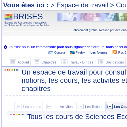
Vous êtes ici :
> Espace de travail > Co
BRISES
Banque de Ressources Interactives
en Sciences Economiques et Sociales
Entièrement gratuit. Réalisé par des ens
Contact
Firefox
Les forums
Rss 2
Accueil
Chapitres
Travaux Dirigés
Sos devoirs
Un espace de travail pour consult
notions, les cours, les activites e
chapitres
Les notions
Les Activités
Les Textes
Les Cou
Tous les cours de Sciences Ec