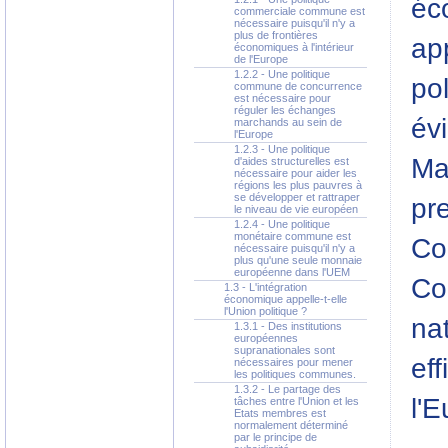
éc
commerciale commune est
nécessaire puisqu'il n'y a
plus de frontières
ap
économiques à l'intérieur
de l'Europe
1.2.2 - Une politique
pol
commune de concurrence
est nécessaire pour
réguler les échanges
év
marchands au sein de
l'Europe
1.2.3 - Une politique
Ma
d'aides structurelles est
nécessaire pour aider les
régions les plus pauvres à
se développer et rattraper
pr
le niveau de vie européen
1.2.4 - Une politique
monétaire commune est
Co
nécessaire puisqu'il n'y a
plus qu'une seule monnaie
européenne dans l'UEM
Co
1.3 - L'intégration
économique appelle-t-elle
l'Union politique ?
na
1.3.1 - Des institutions
européennes
supranationales sont
eff
nécessaires pour mener
les politiques communes.
1.3.2 - Le partage des
l'
tâches entre l'Union et les
Etats membres est
normalement déterminé
par le principe de