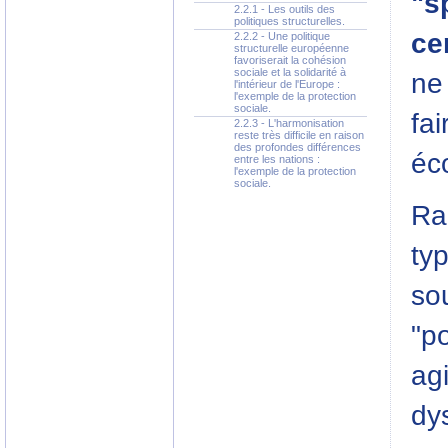
"s
2.2.1 - Les outils des
politiques structurelles.
ce
2.2.2 - Une politique
structurelle européenne
favoriserait la cohésion
sociale et la solidarité à
ne
l'intérieur de l'Europe :
l'exemple de la protection
sociale.
fai
2.2.3 - L'harmonisation
reste très difficile en raison
des profondes différences
éc
entre les nations :
l'exemple de la protection
sociale.
Ra
typ
sou
"p
ag
dy