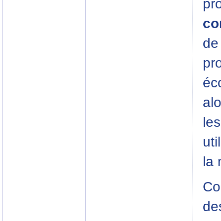
pr
co
de 
pro
éc
al
les
uti
la
Co
des