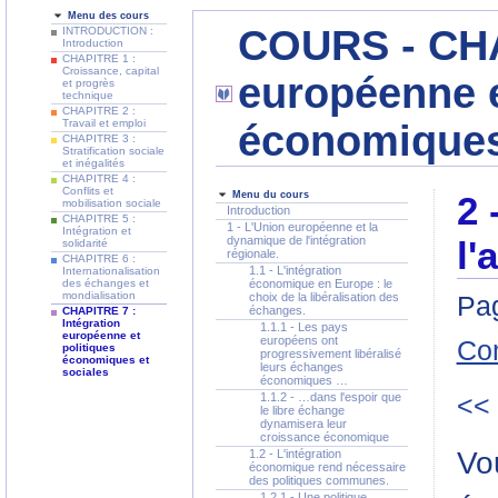
Menu des cours
COURS - CHA
INTRODUCTION :
Introduction
CHAPITRE 1 :
Croissance, capital
européenne e
et progrès
technique
CHAPITRE 2 :
Travail et emploi
économiques
CHAPITRE 3 :
Stratification sociale
et inégalités
CHAPITRE 4 :
Conflits et
Menu du cours
2 
mobilisation sociale
Introduction
CHAPITRE 5 :
1 - L'Union européenne et la
Intégration et
dynamique de l'intégration
l'
solidarité
régionale.
CHAPITRE 6 :
1.1 - L'intégration
Internationalisation
des échanges et
économique en Europe : le
mondialisation
choix de la libéralisation des
Pag
échanges.
CHAPITRE 7 :
Intégration
1.1.1 - Les pays
européenne et
européens ont
Co
politiques
progressivement libéralisé
économiques et
leurs échanges
sociales
économiques …
1.1.2 - …dans l'espoir que
<<
le libre échange
dynamisera leur
croissance économique
Vou
1.2 - L'intégration
économique rend nécessaire
des politiques communes.
1.2.1 - Une politique