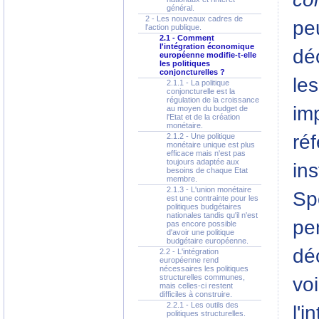
général.
2 - Les nouveaux cadres de
peu
l'action publique.
2.1 - Comment
l'intégration économique
dé
européenne modifie-t-elle
les politiques
conjoncturelles ?
les
2.1.1 - La politique
conjoncturelle est la
régulation de la croissance
im
au moyen du budget de
l'Etat et de la création
monétaire.
ré
2.1.2 - Une politique
monétaire unique est plus
efficace mais n'est pas
toujours adaptée aux
in
besoins de chaque Etat
membre.
2.1.3 - L'union monétaire
Sp
est une contrainte pour les
politiques budgétaires
nationales tandis qu'il n'est
pen
pas encore possible
d'avoir une politique
budgétaire européenne.
déc
2.2 - L'intégration
européenne rend
nécessaires les politiques
structurelles communes,
voi
mais celles-ci restent
difficiles à construire.
2.2.1 - Les outils des
l'
politiques structurelles.