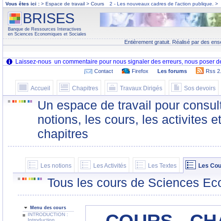
Vous êtes ici :
> Espace de travail > Cours
2 - Les nouveaux cadres de l'action publique.
>
BRISES
Banque de Ressources Interactives
en Sciences Economiques et Sociales
Entièrement gratuit. Réalisé par des ens
Contact
Firefox
Les forums
Rss 2
Accueil
Chapitres
Travaux Dirigés
Sos devoirs
Un espace de travail pour consult
notions, les cours, les activites e
chapitres
Les notions
Les Activités
Les Textes
Les Cou
Tous les cours de Sciences Ec
Menu des cours
INTRODUCTION :
Introduction