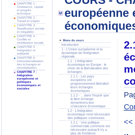
COURS - CHA
CHAPITRE 1 :
Croissance, capital
européenne e
et progrès
technique
CHAPITRE 2 :
Travail et emploi
économiques
CHAPITRE 3 :
Stratification sociale
et inégalités
CHAPITRE 4 :
Conflits et
Menu du cours
2.
mobilisation sociale
Introduction
CHAPITRE 5 :
1 - L'Union européenne et la
Intégration et
dynamique de l'intégration
é
solidarité
régionale.
CHAPITRE 6 :
1.1 - L'intégration
Internationalisation
des échanges et
économique en Europe : le
mo
mondialisation
choix de la libéralisation des
échanges.
CHAPITRE 7 :
Intégration
1.1.1 - Les pays
co
européenne et
européens ont
politiques
progressivement libéralisé
économiques et
leurs échanges
sociales
économiques …
Pag
1.1.2 - …dans l'espoir que
le libre échange
dynamisera leur
Co
croissance économique
1.2 - L'intégration
économique rend nécessaire
des politiques communes.
<<
1.2.1 - Une politique
commerciale commune est
nécessaire puisqu'il n'y a
plus de frontières