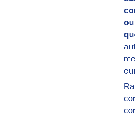
co
ou
qu
aut
me
eu
Ra
con
con