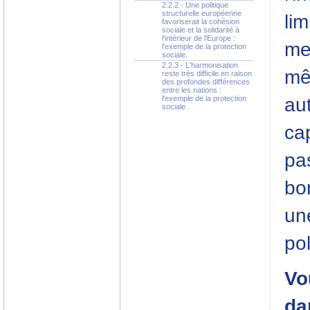
2.2.2 - Une politique
structurelle européenne
lim
favoriserait la cohésion
sociale et la solidarité à
l'intérieur de l'Europe :
mem
l'exemple de la protection
sociale.
2.2.3 - L'harmonisation
mê
reste très difficile en raison
des profondes différences
entre les nations :
au
l'exemple de la protection
sociale.
ca
pas
bo
un
pol
Vo
da