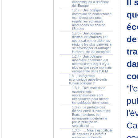
Il
économiques à l'intérieur
de l'Europe
1.2.2 - Une politique
qu
commune de concurrence
est nécessaire pour
réguler les échanges
éc
marchands au sein de
l'Europe
1.2.3 - Une politique
de
d'aides structurelles est
nécessaire pour aider les
régions les plus pauvres à
se développer et rattraper
tr
le niveau de vie européen
1.2.4 - Une politique
monétaire commune est
da
nécessaire puisqu'il n'y a
plus qu'une seule monnaie
européenne dans l'UEM
co
1.3 - L'intégration
économique appelle-t-elle
l'Union politique ?
"l
1.3.1 - Des institutions
européennes
supranationales sont
pub
nécessaires pour mener
les politiques communes.
1.3.2 - Le partage des
l'é
tâches entre l'Union et les
Etats membres est
normalement déterminé
par le principe de
Ca
subsidiarité …
1.3.3 - … Mais il est difficile
de concilier les intérêts
con
nationaux et l'intérêt