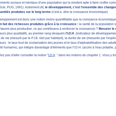
ments sociaux et mentaux d'une population qui la rendent apte à faire croître cumu
ècle
, PUG, 1991). Autrement dit,
le développement, c'est l'ensemble des changem
antités produites sur le long terme
(c'est-à -dire la croissance économique).
eloppement est donc une notion moins quantifiable que la croissance économique
on fait des richesses produites grâce à la croissance :
la santé de la population s
'œuvre plus productive, ce qui contribuera à renforcer la croissance) ?
Mesurer le 
teurs plus qualitatifs, au premier rang desquels
l'I.D.H
. (indicateur de développement
de vie (mesuré par le P.I.B. réel par habitant), la durée de vie (mesurée par l'espé
eurs : le taux brut de scolarisation des jeunes et le taux d'alphabétisation des adu
é humaine), qui intègre davantage d'éléments que l'I.D.H. (accès à l'eau potable, pa
iez pas d'aller consulter la notion "
I.D.H
." dans les notions du chapitre 1. Vous y t