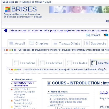
Vous êtes ici :
> Espace de travail > Cours
BRISES
Banque de Ressources Interactives
en Sciences Economiques et Sociales
En
Contact
Accueil
Chapitres
Travaux Dirigés
Sos devoirs
Un espace de travail pour consulter et travailler systématiquement toutes les notion
Les notions
Les Activités
Les Textes
Les Cou
Tous les cours de Sciences Economiques et Sociales entièrement rédigés.
Menu des cours
COURS - INTRODUCTION : Intr
INTRODUCTION :
Introduction
CHAPITRE 1 :
Croissance, capital
Menu du cours
1.1.2
et progrès
Introduction
technique
Page mi
1 - Croissance, développement,
CHAPITRE 2 :
changement social, de quoi
Travail et emploi
parle-t-on ?
CHAPITRE 3 :
Pour d
1.1 - Comment définir ces