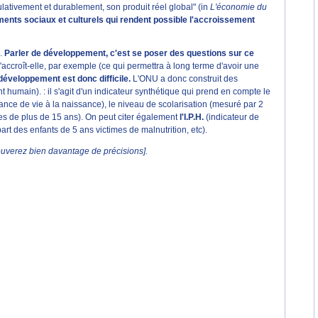
lativement et durablement, son produit réel global" (in
L'économie du
ents sociaux et culturels qui rendent possible l'accroissement
.
Parler de développement, c'est se poser des questions sur ce
'accroît-elle, par exemple (ce qui permettra à long terme d'avoir une
développement est donc difficile.
L'ONU a donc construit des
 humain). : il s'agit d'un indicateur synthétique qui prend en compte le
rance de vie à la naissance), le niveau de scolarisation (mesuré par 2
ltes de plus de 15 ans). On peut citer également
l'I.P.H.
(indicateur de
rt des enfants de 5 ans victimes de malnutrition, etc).
rouverez bien davantage de précisions].