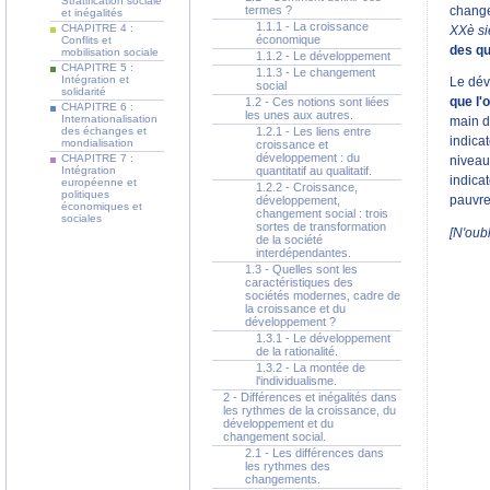
Stratification sociale
termes ?
change
et inégalités
1.1.1 - La croissance
CHAPITRE 4 :
XXè si
économique
Conflits et
des qu
mobilisation sociale
1.1.2 - Le développement
CHAPITRE 5 :
1.1.3 - Le changement
Intégration et
Le dév
social
solidarité
1.2 - Ces notions sont liées
que l'
CHAPITRE 6 :
les unes aux autres.
Internationalisation
main d
des échanges et
1.2.1 - Les liens entre
indica
mondialisation
croissance et
développement : du
CHAPITRE 7 :
niveau 
Intégration
quantitatif au qualitatif.
indicat
européenne et
1.2.2 - Croissance,
politiques
développement,
pauvret
économiques et
changement social : trois
sociales
sortes de transformation
[N'oubl
de la société
interdépendantes.
1.3 - Quelles sont les
caractéristiques des
sociétés modernes, cadre de
la croissance et du
développement ?
1.3.1 - Le développement
de la rationalité.
1.3.2 - La montée de
l'individualisme.
2 - Différences et inégalités dans
les rythmes de la croissance, du
développement et du
changement social.
2.1 - Les différences dans
les rythmes des
changements.