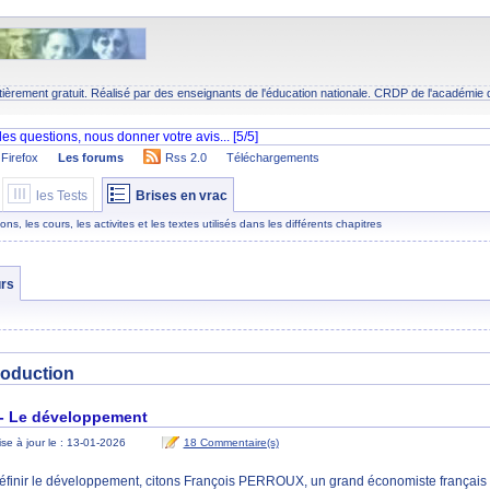
tièrement gratuit. Réalisé par des enseignants de l'éducation nationale.
CRDP
de l'académie 
Firefox
Les forums
Rss 2.0
Téléchargements
les Tests
Brises en vrac
s, les cours, les activites et les textes utilisés dans les différents chapitres
rs
oduction
 - Le développement
se à jour le : 13-01-2026
18 Commentaire(s)
éfinir le développement, citons François PERROUX, un grand économiste français 