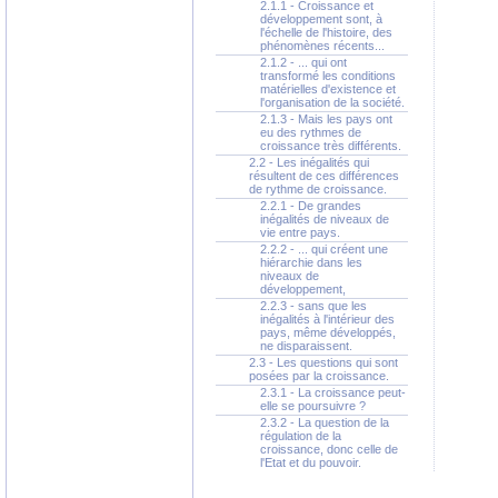
2.1.1 - Croissance et
développement sont, à
l'échelle de l'histoire, des
phénomènes récents...
2.1.2 - ... qui ont
transformé les conditions
matérielles d'existence et
l'organisation de la société.
2.1.3 - Mais les pays ont
eu des rythmes de
croissance très différents.
2.2 - Les inégalités qui
résultent de ces différences
de rythme de croissance.
2.2.1 - De grandes
inégalités de niveaux de
vie entre pays.
2.2.2 - ... qui créent une
hiérarchie dans les
niveaux de
développement,
2.2.3 - sans que les
inégalités à l'intérieur des
pays, même développés,
ne disparaissent.
2.3 - Les questions qui sont
posées par la croissance.
2.3.1 - La croissance peut-
elle se poursuivre ?
2.3.2 - La question de la
régulation de la
croissance, donc celle de
l'Etat et du pouvoir.