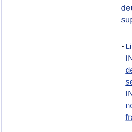
de
su
Li
I
d
s
I
n
f