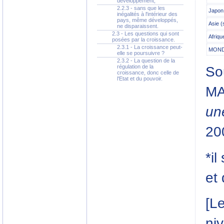
développement,
2.2.3 - sans que les
Japon
inégalités à l'intérieur des
pays, même développés,
Asie (
ne disparaissent.
2.3 - Les questions qui sont
Afriqu
posées par la croissance.
2.3.1 - La croissance peut-
MON
elle se poursuivre ?
2.3.2 - La question de la
régulation de la
So
croissance, donc celle de
l'Etat et du pouvoir.
MA
un
20
*il
et
[L
niv