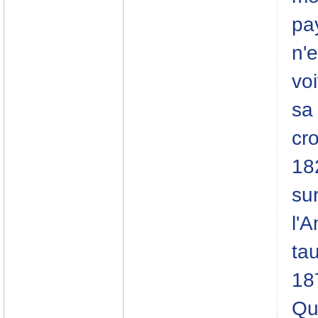
pa
n'
vo
sa
cr
182
su
l'
ta
18
Qua