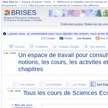
Vous êtes ici :
> Espace de travail > Cours
2 - Différences et inégalités dans les rythmes d
changements.
>
2.1.3 - Mais les pays ont eu des rythmes de croissance très différents.
BRISES
Banque de Ressources Interactives
en Sciences Economiques et Sociales
Entièrement gratuit. Réalisé par des ens
Contact
Firefox
Les forums
Rss 2
Accueil
Chapitres
Travaux Dirigés
Sos devoirs
Un espace de travail pour consult
notions, les cours, les activites e
chapitres
Les notions
Les Activités
Les Textes
Les Cou
Tous les cours de Sciences Ec
Menu des cours