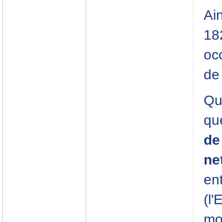
Ain
182
oc
de
Qu
qu
de 
ne
en
(l'
mo