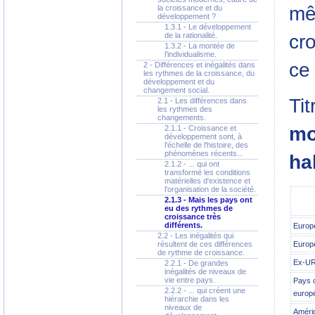
mê
la croissance et du
développement ?
1.3.1 - Le développement
cr
de la rationalité.
1.3.2 - La montée de
l'individualisme.
ce
2 - Différences et inégalités dans
les rythmes de la croissance, du
développement et du
changement social.
Tit
2.1 - Les différences dans
les rythmes des
changements.
mo
2.1.1 - Croissance et
développement sont, à
l'échelle de l'histoire, des
phénomènes récents...
ha
2.1.2 - ... qui ont
transformé les conditions
matérielles d'existence et
l'organisation de la société.
2.1.3 - Mais les pays ont
eu des rythmes de
croissance très
différents.
Europe
2.2 - Les inégalités qui
Europe
résultent de ces différences
de rythme de croissance.
Ex-U
2.2.1 - De grandes
inégalités de niveaux de
vie entre pays.
Pays d
2.2.2 - ... qui créent une
europ
hiérarchie dans les
niveaux de
Amériq