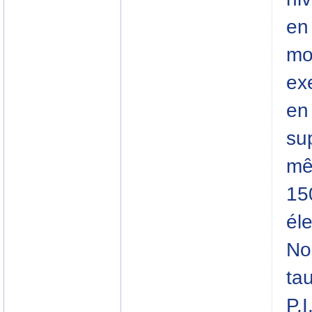
en
mo
ex
en
su
mê
150
él
No
ta
P.I