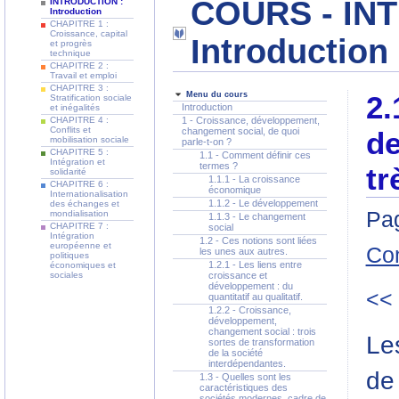
COURS - IN
INTRODUCTION :
Introduction
CHAPITRE 1 :
Croissance, capital
Introduction
et progrès
technique
CHAPITRE 2 :
Travail et emploi
CHAPITRE 3 :
Menu du cours
2.
Stratification sociale
Introduction
et inégalités
CHAPITRE 4 :
1 - Croissance, développement,
Conflits et
changement social, de quoi
de
mobilisation sociale
parle-t-on ?
CHAPITRE 5 :
1.1 - Comment définir ces
Intégration et
termes ?
tr
solidarité
1.1.1 - La croissance
CHAPITRE 6 :
économique
Internationalisation
1.1.2 - Le développement
des échanges et
Pag
mondialisation
1.1.3 - Le changement
CHAPITRE 7 :
social
Intégration
1.2 - Ces notions sont liées
européenne et
Co
les unes aux autres.
politiques
1.2.1 - Les liens entre
économiques et
sociales
croissance et
développement : du
<<
quantitatif au qualitatif.
1.2.2 - Croissance,
développement,
changement social : trois
Le
sortes de transformation
de la société
interdépendantes.
de
1.3 - Quelles sont les
caractéristiques des
sociétés modernes, cadre de