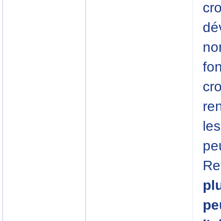
cr
dé
no
fon
cr
re
le
pe
Re
pl
pe