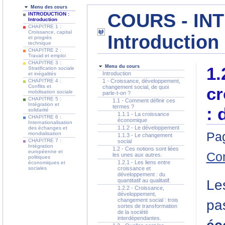
Menu des cours
COURS - IN
INTRODUCTION :
Introduction
CHAPITRE 1 :
Croissance, capital
Introduction
et progrès
technique
CHAPITRE 2 :
Travail et emploi
CHAPITRE 3 :
Menu du cours
1.
Stratification sociale
Introduction
et inégalités
CHAPITRE 4 :
1 - Croissance, développement,
Conflits et
changement social, de quoi
cr
mobilisation sociale
parle-t-on ?
CHAPITRE 5 :
1.1 - Comment définir ces
Intégration et
termes ?
: 
solidarité
1.1.1 - La croissance
CHAPITRE 6 :
économique
Internationalisation
1.1.2 - Le développement
des échanges et
Pag
mondialisation
1.1.3 - Le changement
CHAPITRE 7 :
social
Intégration
1.2 - Ces notions sont liées
européenne et
Co
les unes aux autres.
politiques
1.2.1 - Les liens entre
économiques et
sociales
croissance et
développement : du
Le
quantitatif au qualitatif.
1.2.2 - Croissance,
développement,
changement social : trois
pa
sortes de transformation
de la société
interdépendantes.