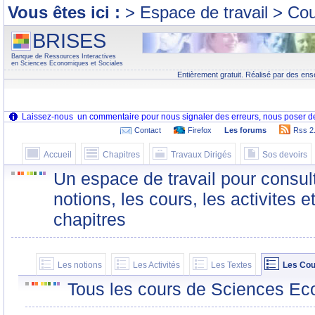
Vous êtes ici :
> Espace de travail > Co
BRISES
Banque de Ressources Interactives
en Sciences Economiques et Sociales
Entièrement gratuit. Réalisé par des ens
Contact
Firefox
Les forums
Rss 2
Accueil
Chapitres
Travaux Dirigés
Sos devoirs
Un espace de travail pour consult
notions, les cours, les activites e
chapitres
Les notions
Les Activités
Les Textes
Les Cou
Tous les cours de Sciences Ec