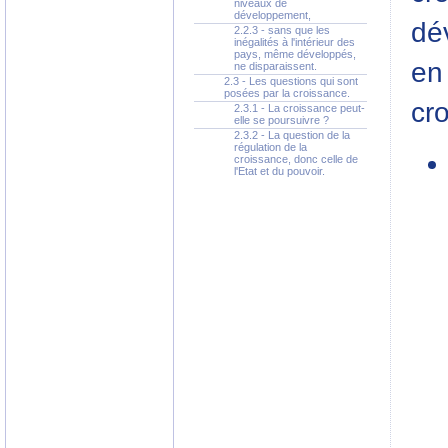
niveaux de
développement,
dé
2.2.3 - sans que les
inégalités à l'intérieur des
pays, même développés,
en 
ne disparaissent.
2.3 - Les questions qui sont
posées par la croissance.
cr
2.3.1 - La croissance peut-
elle se poursuivre ?
2.3.2 - La question de la
régulation de la
croissance, donc celle de
l'Etat et du pouvoir.