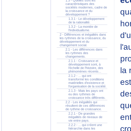
éc
1.3 - Quelles sont les
caractéristiques des
sociétés modernes, cadre de
qu
la croissance et du
développement ?
1.3.1 - Le développement
ho
de la rationalité.
1.3.2 - La montée de
l'individualisme.
d'
2 - Différences et inégalités dans
les rythmes de la croissance, du
développement et du
l'
changement social.
2.1 - Les différences dans
les rythmes des
pr
changements.
2.1.1 - Croissance et
développement sont, à
la 
l'échelle de l'histoire, des
phénomènes récents...
2.1.2 - ... qui ont
est
transformé les conditions
matérielles d'existence et
l'organisation de la société.
2.1.3 - Mais les pays ont
de
eu des rythmes de
croissance très différents.
2.2 - Les inégalités qui
qu
résultent de ces différences
de rythme de croissance.
2.2.1 - De grandes
ent
inégalités de niveaux de
vie entre pays.
2.2.2 - ... qui créent une
cro
hiérarchie dans les