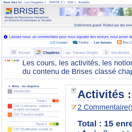
Vous êtes ici :
Les Chapitres >
PARTIE II
>
CH5
>
Activités
BRISES
Banque de Ressources Interactives
en Sciences Economiques et Sociales
Entièrement gratuit. Réalisé par des ens
Contact
Firefox
Les forums
Rss 2
Accueil
Chapitres
Travaux Dirigés
Sos devoirs
Les cours, les activités, les noti
du contenu de Brises classé chap
Menu : les chapitres
Activités :
Introduction
Partie I
2 Commentaire(
Ch1 Croissance, capital et
progrès technique
Ch2 Travail et emploi
Total : 15 en
Partie II
Ch3 Stratification sociale et