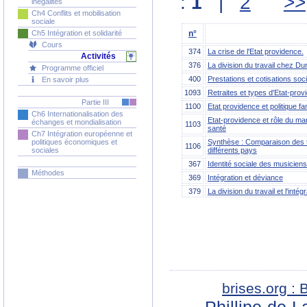
:
1
|
2
>>
inégalités
Ch4 Conflits et mobilisation
sociale
Ch5 Intégration et solidarité
n°
Cours
374
La crise de l'Etat providence.
Activités
376
La division du travail chez Du
Programme officiel
400
Prestations et cotisations soci
En savoir plus
1093
Retraites et types d'Etat-prov
Partie III
1100
Etat providence et politique fam
Ch6 Internationalisation des
Etat-providence et rôle du mar
échanges et mondialisation
1103
santé
Ch7 Intégration européenne et
Synthèse : Comparaison des 
politiques économiques et
1106
différents pays
sociales
367
Identité sociale des musiciens
Méthodes
369
Intégration et déviance
379
La division du travail et l'int
brises.org :