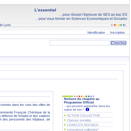
L'essentiel
... pour réussir l'épreuve de SES au bac ES
... pour vous former en Sciences Economiques et Sociales
de Lyon.
Identification
Inscription
Notions du chapitre au
Programme Officiel
personnes dans les rues des villes de
...qui peuvent apparaître dans les
sujets de bac !
a commenté François Chérèque de la
ACTION COLLECTIVE
défense de l'emploi et des salaires
 et des personnels des hôpitaux, de
Classes sociales
CONFLITS SOCIAUX
conscience collective*