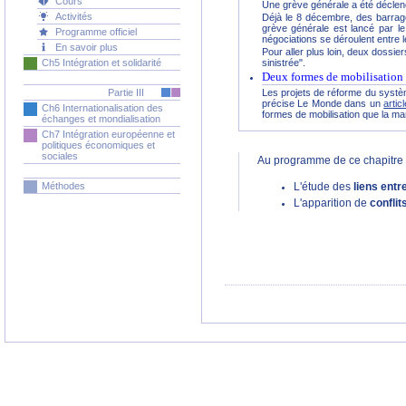
Cours
Une grève générale a été déclench
Activités
Déjà le 8 décembre, des barrage
grève générale est lancé par le 
Programme officiel
négociations se déroulent entre le
En savoir plus
Pour aller plus loin, deux dossi
Ch5 Intégration et solidarité
sinistrée".
Deux formes de mobilisation co
Partie III
Les projets de réforme du systèm
précise Le Monde dans un
artic
Ch6 Internationalisation des
formes de mobilisation que la ma
échanges et mondialisation
Ch7 Intégration européenne et
politiques économiques et
sociales
Au programme de ce chapitre 
Méthodes
L'étude des
liens entr
L'apparition de
confli