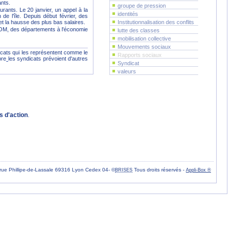
ants.
groupe de pression
rants. Le 20 janvier, un appel à la
identités
 de l'île. Depuis début février, des
x et la hausse des plus bas salaires.
Institutionnalisation des conflits
 DOM, des départements à l'économie
lutte des classes
mobilisation collective
Mouvements sociaux
icats qui les représentent comme le
Rapports sociaux
bre
les syndicats prévoient d'autres
Syndicat
valeurs
s d'action
.
rue Phillipe-de-Lassale 69316 Lyon Cedex 04- ©
Tous droits réservés -
BRISES
Appli-Box ®