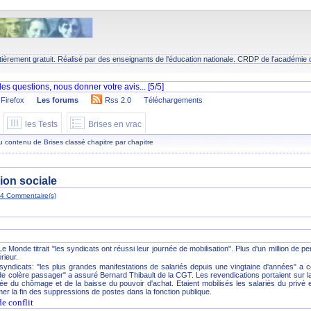
tièrement gratuit. Réalisé par des enseignants de l'éducation nationale.
CRDP
de l'académie 
Firefox
Les forums
Rss 2.0
Téléchargements
les Tests
Brises en vrac
 du contenu de Brises classé chapitre par chapitre
tion sociale
4 Commentaire(s)
 Le Monde titrait "les syndicats ont réussi leur journée de mobilisation". Plus d'un million de 
rieur.
 syndicats: "les plus grandes manifestations de salariés depuis une vingtaine d'années" 
e colère passager" a assuré Bernard Thibault de la CGT. Les revendications portaient sur la 
ée du chômage et de la baisse du pouvoir d'achat. Etaient mobilisés les salariés du privé
mer la fin des suppressions de postes dans la fonction publique.
e conflit