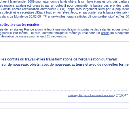
ée à la mi-janvier 2009 pour lutter contre la vie chère, le symbole étant les prix des carbur
s routiers avaient été dressés par un collectif pour demander la baisse des prix des carbu
Comité contre l'exploitation outrancière (LPK), appel très largement suivi par la population
 collectif et le secrétaire d'Etat à l'outre-mer, Yves Jégo, en particulier sur la baisse des pri
ers dans Le Monde du 20.02.09 : "France-Antilles, quatre siècles d'incompréhension" et "les
llective sur les retraites
e de retraite en France a donné lieu à une mobilisation importante des salariés et des synd
le
paru le jour même. De plus, comme l'indique le même journal dans un
article
du 8 septem
nifestation de masse pour le jeudi 23 septembre.
:
e les conflits du travail et les transformations de l'organisation du travail
.
ts sur de nouveaux objets
, avec de
nouveaux acteurs
et avec de
nouvelles forme
-
47 
brises.org : Banque de Ressources Interactives
CRDP