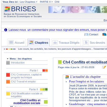
Vous êtes ici :
Les Chapitres >
PARTIE II
>
CH4
BRISES
Banque de Ressources Interactives
en Sciences Economiques et Sociales
En
Contact
Accueil
Chapitres
Travaux Dirigés
Sos devoirs
Les cours, les activités, les notions, les parcours d'apprentissages... l'essentiel
Menu : les chapitres
Ch4 Conflits et mobilisa
Introduction
Page mise à jour le : 27-01-2026
Partie I
Ch1 Croissance, capital et
L'actualité du chapitre
progrès technique
Pour l'emploi et les salaires
Ch2 Travail et emploi
Jeudi 29 janvier 2009, le journal
France selon le ministère de l'inté
Partie II
Près de deux millions selon les
Ch3 Stratification sociale et
CFDT, et "ce n'est pas un coup d
inégalités
face aux inquiétudes de la mont
Ch4 Conflits et
l'enseignement etc ... pour récla
mobilisation sociale
Guadeloupe : cinq semaines d