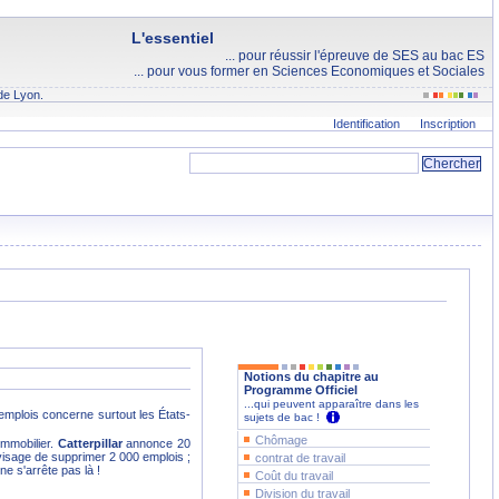
L'essentiel
... pour réussir l'épreuve de SES au bac ES
... pour vous former en Sciences Economiques et Sociales
de Lyon.
Identification
Inscription
Notions du chapitre au
Programme Officiel
...qui peuvent apparaître dans les
emplois concerne surtout les États-
sujets de bac !
Chômage
immobilier.
Catterpillar
annonce 20
isage de supprimer 2 000 emplois ;
contrat de travail
e s'arrête pas là !
Coût du travail
Division du travail