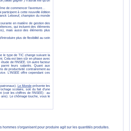
 j'allais gagner")
n'aurait été qu'un
ant même de commencer l'aventure…
participent à cette nouvelle édition
, Franck Leboeuf, champion du monde
 courante en matière de gestion des
pétences, qui incluent des éléments
es), mais aussi des éléments plus
introduire plus de flexibilité au sein
e le type de TIC change suivant la
ent. Cela est bien sûr en phase avec
 étude de l'INSEE. Un autre facteur
s parmi leurs salariés. Quant aux
s de productivité contrairement au
rvice. L'INSEE offre cependant ces
s patronaux).
Le Monde
présente les
ochage scolaire, soit du fait d'une
t (voir les chiffres de l'INSEE) : au
4 ans). Le chômage touche, vous le
les hommes s'organisent pour produire agit sur les quantités produites.