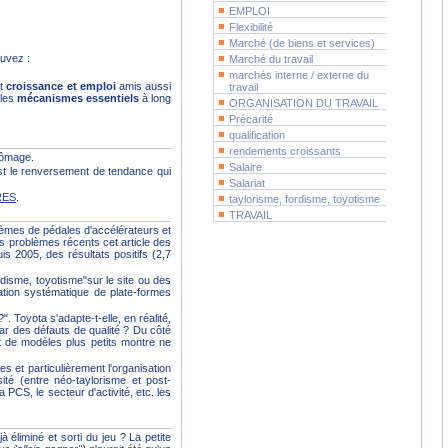
EMPLOI
Flexibilité
Marché (de biens et services)
uvez :
Marché du travail
marchés interne / externe du
nt
croissance et emploi
amis aussi
travail
 les
mécanismes essentiels
à long
ORGANISATION DU TRAVAIL
Précarité
qualification
rendements croissants
chômage.
Salaire
st le renversement de tendance qui
Salariat
RES
.
taylorisme, fordisme, toyotisme
TRAVAIL
èmes de pédales d'accélérateurs et
s problèmes récents cet article des
is 2005, des résultats positifs (2,7
rdisme, toyotisme"sur le site ou des
ation systématique de plate-formes
 Toyota s'adapte-t-elle, en réalité,
ar des défauts de qualité ? Du côté
t de modèles plus petits montre ne
 et particulièrement l'organisation
ité (entre néo-taylorisme et post-
 PCS, le secteur d'activité, etc. les
 éliminé et sorti du jeu ? La petite