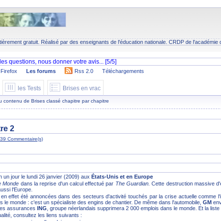
tièrement gratuit. Réalisé par des enseignants de l'éducation nationale.
CRDP
de l'académie 
Firefox
Les forums
Rss 2.0
Téléchargements
les Tests
Brises en vrac
 du contenu de Brises classé chapitre par chapitre
tre 2
39 Commentaire(s)
n un jour le lundi 26 janvier (2009) aux
États-Unis et en Europe
e Monde
dans la reprise d'un calcul effectué par
The Guardian.
Cette destruction massive d'
ussi l'Europe.
en effet été annoncées dans des secteurs d'activité touchés par la crise actuelle comme l'
 le monde : c'est un spécialiste des engins de chantier. De même dans l'automobile,
GM
env
 les assurances
ING
, groupe néerlandais supprimera 2 000 emplois dans le monde. Et la liste n
alité, consultez les liens suivants :