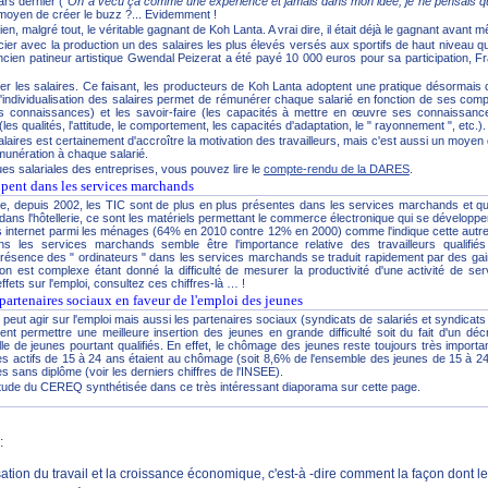
ars dernier (
"On a vécu ça comme une expérience et jamais dans mon idée, je ne pensais que
moyen de créer le buzz ?... Evidemment !
en, malgré tout, le véritable gagnant de Koh Lanta. A vrai dire, il était déjà le gagnant av
ier avec la production un des salaires les plus élevés versés aux sportifs de haut niveau qui 
l'ancien patineur artistique Gwendal Peizerat a été payé 10 000 euros pour sa participation
liser les salaires. Ce faisant, les producteurs de Koh Lanta adoptent une pratique désormais
l'individualisation des salaires permet de rémunérer chaque salarié en fonction de ses com
es connaissances) et les savoir-faire (les capacités à mettre en œuvre ses connaissanc
les qualités, l'attitude, le comportement, les capacités d'adaptation, le " rayonnement ", etc.).
salaires est certainement d'accroître la motivation des travailleurs, mais c'est aussi un moyen d'
émunération à chaque salarié.
ques salariales des entreprises, vous pouvez lire le
compte-rendu de la DARES
.
ppent dans les services marchands
, depuis 2002, les TIC sont de plus en plus présentes dans les services marchands et qu
dans l'hôtellerie, ce sont les matériels permettant le commerce électronique qui se développ
ès internet parmi les ménages (64% en 2010 contre 12% en 2000) comme l'indique cette autre
s les services marchands semble être l'importance relative des travailleurs qualifié
ésence des " ordinateurs " dans les services marchands se traduit rapidement par des gain
 est complexe étant donné la difficulté de mesurer la productivité d'une activité de se
ffets sur l'emploi, consultez ces chiffres-là … !
partenaires sociaux en faveur de l'emploi des jeunes
qui peut agir sur l'emploi mais aussi les partenaires sociaux (syndicats de salariés et syndicat
t permettre une meilleure insertion des jeunes en grande difficulté soit du fait d'un décr
nelle de jeunes pourtant qualifiés. En effet, le chômage des jeunes reste toujours très importan
es actifs de 15 à 24 ans étaient au chômage (soit 8,6% de l'ensemble des jeunes de 15 à 2
 sans diplôme (voir les derniers chiffres de l'INSEE).
tude du CEREQ synthétisée dans ce très intéressant diaporama sur cette page.
:
isation du travail et la croissance économique, c'est-à -dire comment la façon dont 