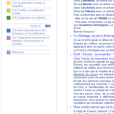
Dans
Libération
, un article su
Ch3 Stratification sociale et
Sur
Le Monde
avec un article s
inégalités
Dans
Les Echos
avec un articl
Ch4 Conflits et mobilisation
Dans
La Tribune
avec un articl
sociale
Pour comprendre plus en détail 
Ch5 Intégration et solidarité
- Aller sur le site de l''
INSEE
où vo
- Puis pour comprendre ce qui se
aux
mutations techniques
. La
Partie III
terme.
Ch6 Internationalisation des
Bonnes lectures !
échanges et mondialisation
Le chômage, un an et demi apr
Ch7 Intégration européenne et
Un an et demi après le début de l
politiques économiques et
D'après les chiffres du journal
sociales
apparait le plus net après selon
La France n'échappe pas au phéno
Méthodes
Ford / Toyota : la revanche ?
Chez Toyota, de mauvaises nouve
de frein comme le signale les
ar
Échos), les nouvelles sont plu
milliards de dollars pour l'exerci
Est-ce à dire que le modèle de pr
éléments du cours)
est dépassé 
communes (voir cet autre article 
En fait, les réponses sont plus n
suffisamment aux marchés ? La pr
de Ford, si l'amélioration de s
montre-t-il pas sa volonté de s'a
Une des leçons, donc, de ce peti
du travail emprunte à différen
taylorisme), vous pouvez la vérif
conditions de travail des salariés 
Vous voulez savoir qui est le
Il s'agit de Franck Leboeuf ! Com