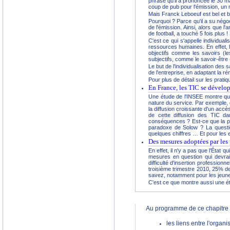
phrase qu'il a prononcée le 30 m
coup de pub pour l'émission, un 
Mais Franck Leboeuf est bel et bi
Pourquoi ? Parce qu'il a su négoc
de l'émission. Ainsi, alors que 
de football, a touché 5 fois plus !
C'est ce qui s'appelle individua
ressources humaines. En effet, 
objectifs comme les savoirs (l
subjectifs, comme le savoir-être (
Le but de l'individualisation des 
de l'entreprise, en adaptant la r
Pour plus de détail sur les prati
En France, les TIC se dévelo
Une étude de l'INSEE montre que
nature du service. Par exemple, 
la diffusion croissante d'un acc
de cette diffusion des TIC dan
conséquences ? Est-ce que la pr
paradoxe de Solow ? La question
quelques chiffres … Et pour les e
Des mesures adoptées par les 
En effet, il n'y a pas que l'État 
mesures en question qui devraien
difficulté d'insertion profession
troisième trimestre 2010, 25% d
savez, notamment pour les jeunes
C'est ce que montre aussi une é
Au programme de ce chapitre 
les liens entre l'organ