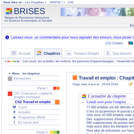
Vous êtes ici :
Les Chapitres >
PARTIE I
>
CH2
BRISES
Banque de Ressources Interactives
en Sciences Economiques et Sociales
En
Contact
Accueil
Chapitres
Travaux Dirigés
Sos devoirs
Les cours, les activités, les notions, les parcours d'apprentissages... l'essentiel
Menu : les chapitres
Travail et emploi : Chapi
Introduction
Page mise à jour le : 20-03-2026
Partie I
Ch1 Croissance, capital et
L'actualité du chapitre
progrès technique
Lundi noir pour l'emploi ...
Ch2 Travail et emploi
Cours
77 000 emplois ont été détruits e
C'est ce qu'annonce le journal
L
Activités
Unis avec 43 000 emplois mais a
Programme officiel
Des suppressions d'emplois ont 
En savoir plus
000 suppressions de postes dans
mais aussi dans les banques et
Pour plus de précisions sur l'actu
Partie II