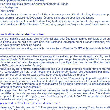
r ces suppressions d'emplois massives.
ur ce
lundi noir
mais aussi une
carte
concernant la France
e sur Vodaphone
e sur Boeing
les mécanismes et remettre ses évolutions dans une perspective de plus long terme, vous po
us pourrez replacez les évolutions récentes dans une perspective plus longue
 passe actuellement en matière d'emplois, il est nécessaire de préciser les liens qui unisse
 partie traitée sur BRISES intitulée "
Croissance, progrès technique et emploi
" fait le point sur
ès le début de la crise financière
a crise financière aux États-Unis, un premier bilan peut être fait en termes d'emplois et de 
 Les Échos, que ce soit aux États-Unis, en Allemagne, au Japon ou en Grande-Bretagne, c'e
 les pays plusieurs année de baisse.
mène, bien au contraire, comme le montrent les chiffres de l'INSEE et le dossier de la
DA
lles semblent être annoncées semaine après semaines : problèmes de tapis de sols, probl
ticles du Monde
. Si Ford n'est pas épargnée aussi par des problèmes de qualité (voir pour se
tôt bonnes avec un accroissement des ventes (voir
Le Figaro
) et pour la première fois depu
ce 2009 : voir cet article des Échos).
oduction toyotiste mettant notamment l'accent sur la qualité (voir les notions "taylorisme, fo
? La stratégie de Ford avec notamment la volonté de réaliser des économies par l'utilis
des Échos) serait-elle en passe de rivaliser avec la stratégie de Toyota ?
uancées comme le montre l'intéressant article des Échos "Pourquoi Toyota perd les pédales ?".
ession sur les prix de revient ne se traduit-elle pas, notamment chez les sous-traitants, p
es résultats est liée notamment à la renégociation de sa dette notamment, le développemen
dapter aux besoins de la clientèle ?
t voyage chez Ford et Toyota est de comprendre que la réalité des organisations productives
ts modèles y compris au sein d'entreprises typiques d'un modèle déterminé. Cette divers
ier, pour la France entière, grâce aux très riches enquêtes de la DARES qui détaillent selon la
(travail à la chaîne, polyvalence, etc.).
 gagnant de « Koh Lanta, le choc des héros » ?
ment ça, " bien sûr que non " ?! Il ne peut pas être le gagnant parce qu'il est d'ores et déjà