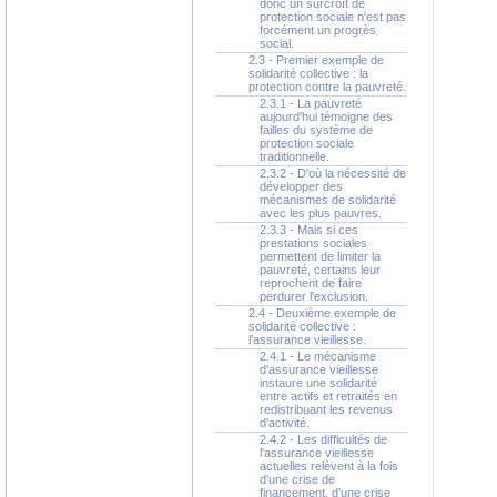
donc un surcroît de
protection sociale n'est pas
forcément un progrès
social.
2.3 - Premier exemple de
solidarité collective : la
protection contre la pauvreté.
2.3.1 - La pauvreté
aujourd'hui témoigne des
failles du système de
protection sociale
traditionnelle.
2.3.2 - D'où la nécessité de
développer des
mécanismes de solidarité
avec les plus pauvres.
2.3.3 - Mais si ces
prestations sociales
permettent de limiter la
pauvreté, certains leur
reprochent de faire
perdurer l'exclusion.
2.4 - Deuxième exemple de
solidarité collective :
l'assurance vieillesse.
2.4.1 - Le mécanisme
d'assurance vieillesse
instaure une solidarité
entre actifs et retraités en
redistribuant les revenus
d'activité.
2.4.2 - Les difficultés de
l'assurance vieillesse
actuelles relèvent à la fois
d'une crise de
financement, d'une crise