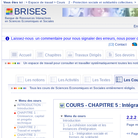
Vous êtes ici :
> Espace de travail > Cours
2 - Protection sociale et solidarités collectives.
>
BRISES
Banque de Ressources Interactives
en Sciences Economiques et Sociales
En
Contact
Accueil
Chapitres
Travaux Dirigés
Sos devoirs
Un espace de travail pour consulter et travailler systématiquement toutes les notion
Les notions
Les Activités
Les Textes
Les Cou
Tous les cours de Sciences Economiques et Sociales entièrement rédigés.
Menu des cours
COURS - CHAPITRE 5 : Intégrati
INTRODUCTION :
Introduction
CHAPITRE 1 :
Croissance, capital
Menu du cours
2.2.2
et progrès
Introduction
technique
Page mi
1 - La cohésion sociale et les
CHAPITRE 2 :
instances d'intégration.
Travail et emploi
1.1 - Intégration sociale et
<< Page
CHAPITRE 3 :
formes de solidarité.