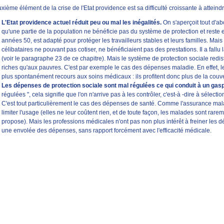
ième élément de la crise de l'Etat providence est sa difficulté croissante à atteindre 
L'Etat providence actuel réduit peu ou mal les inégalités.
On s'aperçoit tout d'abo
qu'une partie de la population ne bénéficie pas du système de protection et reste 
années 50, est adapté pour protéger les travailleurs stables et leurs familles. Mai
célibataires ne pouvant pas cotiser, ne bénéficiaient pas des prestations. Il a fall
(voir le paragraphe 23 de ce chapitre). Mais le système de protection sociale redistri
riches qu'aux pauvres. C'est par exemple le cas des dépenses maladie. En effet, le
plus spontanément recours aux soins médicaux : ils profitent donc plus de la couv
Les dépenses de protection sociale sont mal régulées ce qui conduit à un gaspi
régulées ", cela signifie que l'on n'arrive pas à les contrôler, c'est-à -dire à sélecti
C'est tout particulièrement le cas des dépenses de santé. Comme l'assurance mala
limiter l'usage (elles ne leur coûtent rien, et de toute façon, les malades sont rare
propose). Mais les professions médicales n'ont pas non plus intérêt à freiner les 
une envolée des dépenses, sans rapport forcément avec l'efficacité médicale.