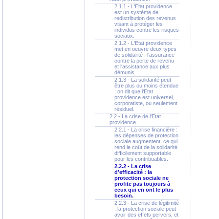
2.1.1 - L'Etat providence
est un système de
redistribution des revenus
visant à protéger les
individus contre les risques
sociaux.
2.1.2 - L'Etat providence
met en oeuvre deux types
de solidarité : l'assurance
contre la perte de revenu
et l'assistance aux plus
démunis.
2.1.3 - La solidarité peut
être plus ou moins étendue
: on dit que l'Etat
providence est universel,
corporatiste, ou seulement
résiduel.
2.2 - La crise de l'Etat
providence.
2.2.1 - La crise financière :
les dépenses de protection
sociale augmentent, ce qui
rend le coût de la solidarité
difficilement supportable
pour les contribuables.
2.2.2 - La crise
d'efficacité : la
protection sociale ne
profite pas toujours à
ceux qui en ont le plus
besoin.
2.2.3 - La crise de légitimité
: la protection sociale peut
avoir des effets pervers, et