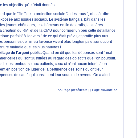
les objectifs qu'il s'était donnés.
rd que le "filet" de la protection sociale "a des trous ", c'est-à -dire
exposée aux risques sociaux. Le système français, bâti dans les
s les jeunes chômeurs, les chômeurs en fin de droits, les mères
u la création du RMI et de la CMU pour corriger un peu cette défaillance
bue parfois" à l'envers " de ce qui était prévu, et profite plus aux
s personnes de milieu favorisé vivent plus longtemps et surtout ont
erture maladie que les plus pauvres !
llage de l'argent public.
Quand on dit que les dépenses sont " mal
onner celles qui sont justifiées au regard des objectifs que l'on poursuit.
die les rembourse aux patients, ceux-ci n'ont aucun intérêt à en
ment en position de juger de la pertinence des soins qu'ont leur
dépenses de santé qui constituent leur source de revenu. On a ainsi
<< Page précédente |
| Page suivante >>