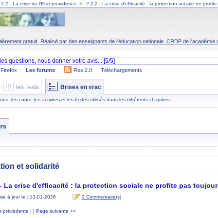
2.2 - La crise de l'Etat providence.
>
2.2.2 - La crise d'efficacité : la protection sociale ne profi
tièrement gratuit. Réalisé par des enseignants de l'éducation nationale.
CRDP
de l'académie 
Firefox
Les forums
Rss 2.0
Téléchargements
les Tests
Brises en vrac
s, les cours, les activites et les textes utilisés dans les différents chapitres
rs
on et solidarité
 - La crise d'efficacité : la protection sociale ne profite pas toujo
se à jour le : 13-01-2026
0 Commentaire(s)
 précédente |
| Page suivante >>