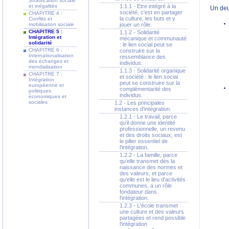
Stratification sociale
et inégalités
1.1.1 - Etre intégré à la
Un deux
société, c'est en partager
CHAPITRE 4 :
la culture, les buts et y
Conflits et
mobilisation sociale
jouer un rôle.
CHAPITRE 5 :
1.1.2 - Solidarité
Intégration et
mécanique et communauté
solidarité
: le lien social peut se
CHAPITRE 6 :
construire sur la
Internationalisation
ressemblance des
des échanges et
individus.
mondialisation
1.1.3 - Solidarité organique
CHAPITRE 7 :
et société : le lien social
Intégration
peut se construire sur la
européenne et
complémentarité des
politiques
individus.
économiques et
sociales
1.2 - Les principales
instances d'intégration.
1.2.1 - Le travail, parce
qu'il donne une identité
professionnelle, un revenu
et des droits sociaux, est
le pilier essentiel de
l'intégration.
1.2.2 - La famille, parce
qu'elle transmet dès la
naissance des normes et
des valeurs, et parce
qu'elle est le lieu d'activités
communes, a un rôle
fondateur dans
l'intégration.
1.2.3 - L'école transmet
une culture et des valeurs
partagées et rend possible
l'intégration