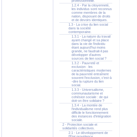
professionnelle.
1.2.4 - Par la citoyenneté,
les individus sont reconnus
comme membres de la
nation, disposant de droits
et de devoirs identiques.
1.3 - La crise du lien social
dans la société
contemporaine.
1.3.1 - La nature du travail
ayant changé et sa place
dans la vie de l'individu
étant aujourd'hui moins
grande, ne faudrait-il pas
développer d'autres
sources de lien social ?
1.3.2 - Pauvreté et
exclusion : les
caractéristiques modernes
de la pauvreté entraînent
souvent l'exclusion, c'est-à
-dire la rupture du lien
social.
1.3.3 - Universalisme,
communautarisme et
cohésion sociale : de qui
doit-on être solidaire ?
1.3.4 - La montée de
l'individualisme rend plus
difficile le fonctionnement
des instances d'intégration
sociale.
2 - Protection sociale et
solidarités collectives.
2.1 - Le développement de
l'Etat providence.