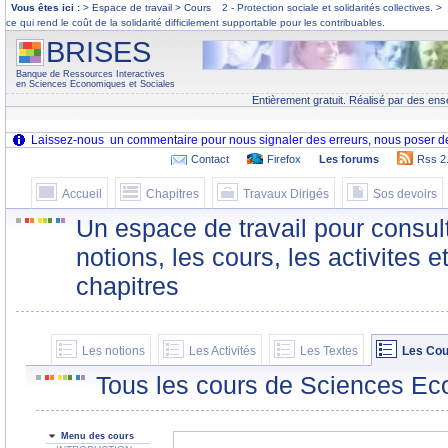
Vous êtes ici :
> Espace de travail > Cours
2 - Protection sociale et solidarités collectives.
>
ce qui rend le coût de la solidarité difficilement supportable pour les contribuables.
BRISES
Banque de Ressources Interactives
en Sciences Economiques et Sociales
Entièrement gratuit. Réalisé par des ens
Contact
Firefox
Les forums
Rss 2
Accueil
Chapitres
Travaux Dirigés
Sos devoirs
Un espace de travail pour consult
notions, les cours, les activites e
chapitres
Les notions
Les Activités
Les Textes
Les Cou
Tous les cours de Sciences Ec
Menu des cours