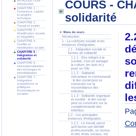
COURS - CHAP
INTRODUCTION :
Introduction
CHAPITRE 1 :
Croissance, capital
solidarité
et progrès
technique
CHAPITRE 2 :
Travail et emploi
CHAPITRE 3 :
Menu du cours
2.
Stratification sociale
Introduction
et inégalités
CHAPITRE 4 :
1 - La cohésion sociale et les
Conflits et
instances d'intégration.
dé
mobilisation sociale
1.1 - Intégration sociale et
CHAPITRE 5 :
formes de solidarité.
Intégration et
so
1.1.1 - Etre intégré à la
solidarité
société, c'est en partager
CHAPITRE 6 :
la culture, les buts et y
Internationalisation
jouer un rôle.
re
des échanges et
mondialisation
1.1.2 - Solidarité
mécanique et communauté
CHAPITRE 7 :
: le lien social peut se
Intégration
di
européenne et
construire sur la
politiques
ressemblance des
économiques et
individus.
le
sociales
1.1.3 - Solidarité organique
et société : le lien social
peut se construire sur la
complémentarité des
Pag
individus.
1.2 - Les principales
instances d'intégration.
Co
1.2.1 - Le travail, parce
qu'il donne une identité
professionnelle, un revenu
et des droits sociaux, est