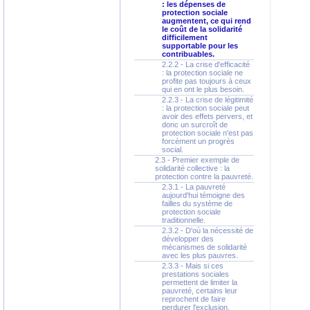
: les dépenses de
protection sociale
augmentent, ce qui rend
le coût de la solidarité
difficilement
supportable pour les
contribuables.
2.2.2 - La crise d'efficacité
: la protection sociale ne
profite pas toujours à ceux
qui en ont le plus besoin.
2.2.3 - La crise de légitimité
: la protection sociale peut
avoir des effets pervers, et
donc un surcroît de
protection sociale n'est pas
forcément un progrès
social.
2.3 - Premier exemple de
solidarité collective : la
protection contre la pauvreté.
2.3.1 - La pauvreté
aujourd'hui témoigne des
failles du système de
protection sociale
traditionnelle.
2.3.2 - D'où la nécessité de
développer des
mécanismes de solidarité
avec les plus pauvres.
2.3.3 - Mais si ces
prestations sociales
permettent de limiter la
pauvreté, certains leur
reprochent de faire
perdurer l'exclusion.