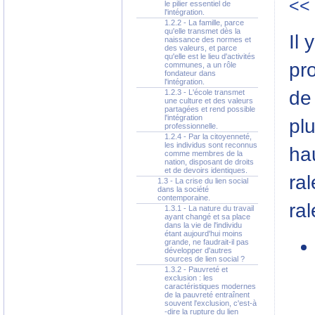
<<
le pilier essentiel de
l'intégration.
1.2.2 - La famille, parce
qu'elle transmet dès la
Il 
naissance des normes et
des valeurs, et parce
qu'elle est le lieu d'activités
pr
communes, a un rôle
fondateur dans
l'intégration.
de 
1.2.3 - L'école transmet
une culture et des valeurs
partagées et rend possible
l'intégration
plu
professionnelle.
1.2.4 - Par la citoyenneté,
les individus sont reconnus
ha
comme membres de la
nation, disposant de droits
et de devoirs identiques.
ral
1.3 - La crise du lien social
dans la société
contemporaine.
ra
1.3.1 - La nature du travail
ayant changé et sa place
dans la vie de l'individu
étant aujourd'hui moins
grande, ne faudrait-il pas
développer d'autres
sources de lien social ?
1.3.2 - Pauvreté et
exclusion : les
caractéristiques modernes
de la pauvreté entraînent
souvent l'exclusion, c'est-à
-dire la rupture du lien