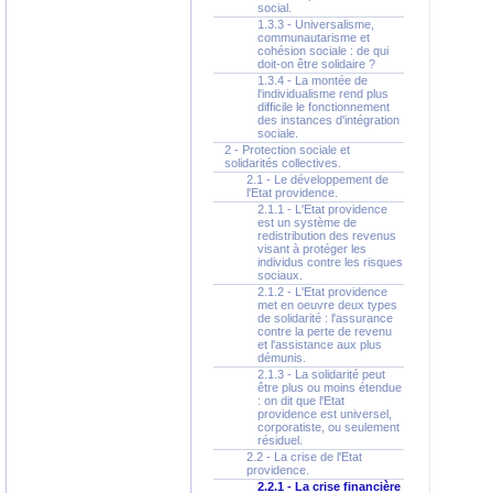
social.
1.3.3 - Universalisme,
communautarisme et
cohésion sociale : de qui
doit-on être solidaire ?
1.3.4 - La montée de
l'individualisme rend plus
difficile le fonctionnement
des instances d'intégration
sociale.
2 - Protection sociale et
solidarités collectives.
2.1 - Le développement de
l'Etat providence.
2.1.1 - L'Etat providence
est un système de
redistribution des revenus
visant à protéger les
individus contre les risques
sociaux.
2.1.2 - L'Etat providence
met en oeuvre deux types
de solidarité : l'assurance
contre la perte de revenu
et l'assistance aux plus
démunis.
2.1.3 - La solidarité peut
être plus ou moins étendue
: on dit que l'Etat
providence est universel,
corporatiste, ou seulement
résiduel.
2.2 - La crise de l'Etat
providence.
2.2.1 - La crise financière