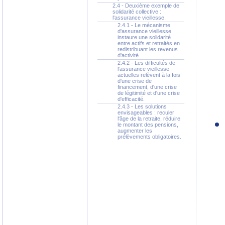
2.4 - Deuxième exemple de
solidarité collective :
l'assurance vieillesse.
2.4.1 - Le mécanisme
d'assurance vieillesse
instaure une solidarité
entre actifs et retraités en
redistribuant les revenus
d'activité.
2.4.2 - Les difficultés de
l'assurance vieillesse
actuelles relèvent à la fois
d'une crise de
financement, d'une crise
de légitimité et d'une crise
d'efficacité.
2.4.3 - Les solutions
envisageables : reculer
l'âge de la retraite, réduire
le montant des pensions,
augmenter les
prélèvements obligatoires.