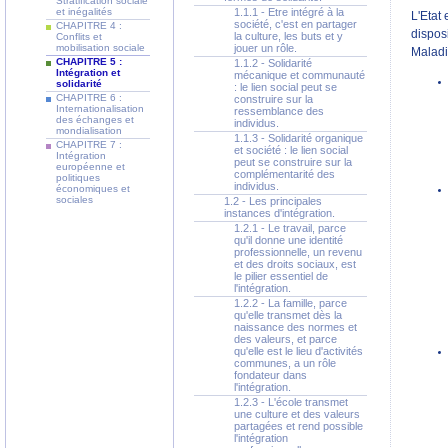
Stratification sociale
et inégalités
1.1.1 - Etre intégré à la
L'Etat 
société, c'est en partager
CHAPITRE 4 :
disposi
la culture, les buts et y
Conflits et
mobilisation sociale
jouer un rôle.
Maladie
CHAPITRE 5 :
1.1.2 - Solidarité
Intégration et
mécanique et communauté
solidarité
: le lien social peut se
CHAPITRE 6 :
construire sur la
Internationalisation
ressemblance des
des échanges et
individus.
mondialisation
1.1.3 - Solidarité organique
CHAPITRE 7 :
et société : le lien social
Intégration
peut se construire sur la
européenne et
complémentarité des
politiques
individus.
économiques et
sociales
1.2 - Les principales
instances d'intégration.
1.2.1 - Le travail, parce
qu'il donne une identité
professionnelle, un revenu
et des droits sociaux, est
le pilier essentiel de
l'intégration.
1.2.2 - La famille, parce
qu'elle transmet dès la
naissance des normes et
des valeurs, et parce
qu'elle est le lieu d'activités
communes, a un rôle
fondateur dans
l'intégration.
1.2.3 - L'école transmet
une culture et des valeurs
partagées et rend possible
l'intégration