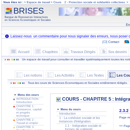
Vous êtes ici :
> Espace de travail > Cours
2 - Protection sociale et solidarités collectives.
>
BRISES
Banque de Ressources Interactives
en Sciences Economiques et Sociales
En
Contact
Accueil
Chapitres
Travaux Dirigés
Sos devoirs
Un espace de travail pour consulter et travailler systématiquement toutes les notion
Les notions
Les Activités
Les Textes
Les Cou
Tous les cours de Sciences Economiques et Sociales entièrement rédigés.
Menu des cours
COURS - CHAPITRE 5 : Intégrati
INTRODUCTION :
Introduction
CHAPITRE 1 :
Croissance, capital
Menu du cours
2.3.2
et progrès
Introduction
technique
Page mi
1 - La cohésion sociale et les
CHAPITRE 2 :
instances d'intégration.
Travail et emploi
1.1 - Intégration sociale et
<< Page
CHAPITRE 3 :
formes de solidarité.