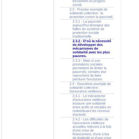
forcément un progrès
social.
2.3 - Premier exemple de
solidarité collective : la
protection contre la pauvreté.
2.3.1 - La pauvreté
aujourd'hui témoigne des
failles du système de
protection sociale
traditionnelle.
2.3.2 - D'où la nécessité
de développer des
mécanismes de
solidarité avec les plus
pauvres.
2.3.3 - Mais si ces
prestations sociales
permettent de limiter la
pauvreté, certains leur
reprochent de faire
perdurer l'exclusion.
2.4 - Deuxième exemple de
solidarité collective :
l'assurance vieillesse.
2.4.1 - Le mécanisme
d'assurance vieillesse
instaure une solidarité
entre actifs et retraités en
redistribuant les revenus
d'activité.
2.4.2 - Les difficultés de
l'assurance vieillesse
actuelles relèvent à la fois
d'une crise de
financement, d'une crise
de légitimité et d'une crise