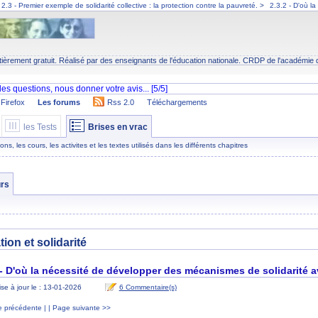
2.3 - Premier exemple de solidarité collective : la protection contre la pauvreté.
>
2.3.2 - D'où l
tièrement gratuit. Réalisé par des enseignants de l'éducation nationale.
CRDP
de l'académie 
Firefox
Les forums
Rss 2.0
Téléchargements
les Tests
Brises en vrac
s, les cours, les activites et les textes utilisés dans les différents chapitres
rs
on et solidarité
 - D'où la nécessité de développer des mécanismes de solidarité a
se à jour le : 13-01-2026
6 Commentaire(s)
 précédente |
| Page suivante >>