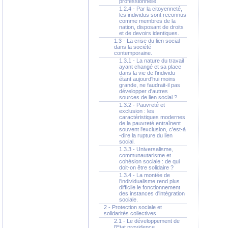
professionnelle.
1.2.4 - Par la citoyenneté,
les individus sont reconnus
comme membres de la
nation, disposant de droits
et de devoirs identiques.
1.3 - La crise du lien social
dans la société
contemporaine.
1.3.1 - La nature du travail
ayant changé et sa place
dans la vie de l'individu
étant aujourd'hui moins
grande, ne faudrait-il pas
développer d'autres
sources de lien social ?
1.3.2 - Pauvreté et
exclusion : les
caractéristiques modernes
de la pauvreté entraînent
souvent l'exclusion, c'est-à
-dire la rupture du lien
social.
1.3.3 - Universalisme,
communautarisme et
cohésion sociale : de qui
doit-on être solidaire ?
1.3.4 - La montée de
l'individualisme rend plus
difficile le fonctionnement
des instances d'intégration
sociale.
2 - Protection sociale et
solidarités collectives.
2.1 - Le développement de
l'Etat providence.