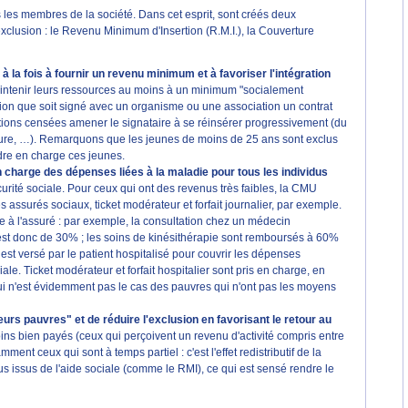
us les membres de la société. Dans cet esprit, sont créés deux
l'exclusion : le Revenu Minimum d'Insertion (R.M.I.), la Couverture
la fois à fournir un revenu minimum et à favoriser l'intégration
maintenir leurs ressources au moins à un minimum "socialement
ition que soit signé avec un organisme ou une association un contrat
tions censées amener le signataire à se réinsérer progressivement (du
ecture, …). Remarquons que les jeunes de moins de 25 ans sont exclus
ndre en charge ces jeunes.
 charge des dépenses liées à la maladie pour tous les individus
écurité sociale. Pour ceux qui ont des revenus très faibles, la CMU
ssurés sociaux, ticket modérateur et forfait journalier, par exemple.
 à l'assuré : par exemple, la consultation chez un médecin
est donc de 30% ; les soins de kinésithérapie sont remboursés à 60%
 est versé par le patient hospitalisé pour couvrir les dépenses
ale. Ticket modérateur et forfait hospitalier sont pris en charge, en
qui n'est évidemment pas le cas des pauvres qui n'ont pas les moyens
eurs pauvres" et de réduire l'exclusion en favorisant le retour au
moins bien payés (ceux qui perçoivent un revenu d'activité compris entre
ent ceux qui sont à temps partiel : c'est l'effet redistributif de la
nus issus de l'aide sociale (comme le RMI), ce qui est sensé rendre le