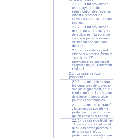
2.1.1 - L'Etat providence
est un système de
redistribution des revenus
visant à protéger les
individus contre les risques
sociaux.
2.1.2 - L'Etat providence
met en oeuvre deux types
de solidarité : l'assurance
contre la perte de revenu
et l'assistance aux plus
démunis.
2.1.3 - La solidarité peut
être plus ou moins étendue
: on dit que l'Etat
providence est universel,
corporatiste, ou seulement
résiduel.
2.2 - La crise de l'Etat
providence.
2.2.1 - La crise financière :
les dépenses de protection
sociale augmentent, ce qui
rend le coût de la solidarité
difficilement supportable
pour les contribuables.
2.2.2 - La crise d'efficacité
: la protection sociale ne
profite pas toujours à ceux
qui en ont le plus besoin.
2.2.3 - La crise de légitimité
: la protection sociale peut
avoir des effets pervers, et
donc un surcroît de
protection sociale n'est pas